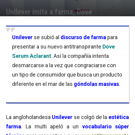
Unilever imita a farma, Dove
Por
Equipo de Redacción
-
13/09/2018 10:45
Unilever
se subió al
discurso de
farm
a
para
presentar a su nuevo antitranspirante
Dove
Serum Aclarant
. Así la compañía intenta
desmarcarse a la vez que congraciarse con
un tipo de consumidor que busca un producto
diferente en el mar de las
góndolas masivas
.
La angloholandesa
Unilever
se colgó de la
estética
farma
. La multi apeló a un
vocabulario súper