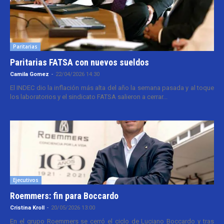
Paritarias
Paritarias FATSA con nuevos sueldos
Camila Gomez
-
22/04/2026 14:30
El INDEC dio la inflación más alta del año la semana pasada y al toque
los laboratorios y el sindicato FATSA salieron a cerrar...
Ejecutivos
Roemmers: fin para Boccardo
Cristina Kroll
-
20/05/2026 13:00
En el grupo Roemmers se cerró el ciclo de Luciano Boccardo y tras