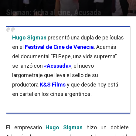
Sigman: ficha al cine, Acusada
Por
Equipo de Redacción
-
13/09/2018 09:30
Hugo Sigman
presentó una dupla de películas
en el
Festival de Cine de Venecia
. Además
del documental “El Pepe, una vida suprema”
se lanzó con
«Acusada»
, el nuevo
largometraje que lleva el sello de su
productora
K&S Films
y que desde hoy está
en cartel en los cines argentinos.
El empresario
Hugo Sigman
hizo un doblete.