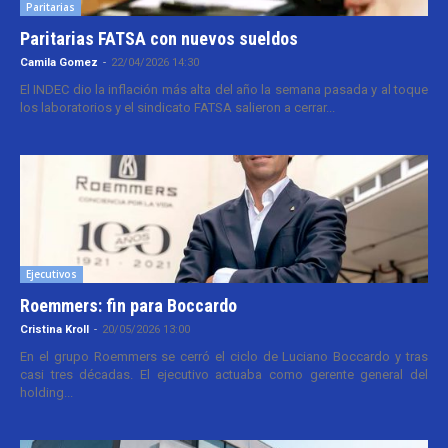
Paritarias
Paritarias FATSA con nuevos sueldos
Camila Gomez
-
22/04/2026 14:30
El INDEC dio la inflación más alta del año la semana pasada y al toque
los laboratorios y el sindicato FATSA salieron a cerrar...
Ejecutivos
Roemmers: fin para Boccardo
Cristina Kroll
-
20/05/2026 13:00
En el grupo Roemmers se cerró el ciclo de Luciano Boccardo y tras
casi tres décadas. El ejecutivo actuaba como gerente general del
holding...