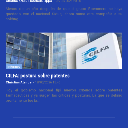
Cristina Kroll / Florencia Lippo
-
05/05/2026 20:00
Menos de un año después de que el grupo Roemmers se haya
quedado con el nacional Sidus, ahora suma otra compañía a su
holding....
Informes
CILFA: postura sobre patentes
Christian Atance
-
18/03/2026 15:45
Hoy el gobierno nacional fijó nuevos criterios sobre patentes
farmacéuticas y ya surgen las críticas y posturas. La que se definió
prontamente fue la...