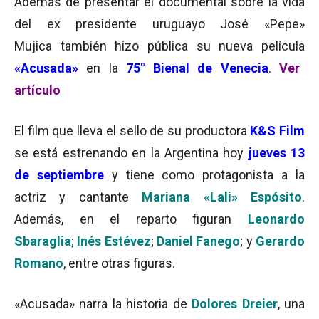
Además de presentar el
documental sobre la vida
del ex presidente uruguayo José «Pepe»
Mujica
también hizo pública su nueva película
«Acusada»
en
la
75° Bienal de Venecia
.
Ver
artículo
El film que lleva el sello de su productora
K&S Film
se está estrenando en la Argentina hoy
jueves 13
de septiembre
y tiene como protagonista a la
actriz y cantante
Mariana «Lali» Espósito
.
Además, en el reparto figuran
Leonardo
Sbaraglia
;
Inés Estévez
;
Daniel Fanego
; y
Gerardo
Romano
, entre otras figuras.
«Acusada» narra la historia de
Dolores Dreier
, una