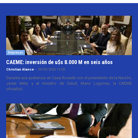
Empresas
CAEME: inversión de u$s 8.000 M en seis años
Christian Atance
-
29/05/2026 15:00
Durante una audiencia en Casa Rosada con el presidente de la Nación,
Javier Milei, y el ministro de Salud, Mario Lugones, la CAEME
oficializó...