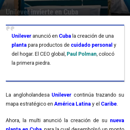
Unilever invierte en Cuba
Por
Equipo de Redacción
-
10/11/2016 09:45
Unilever
anunció en
Cuba
la creación de una
planta
para productos de
cuidado personal
y
del hogar. El CEO global,
Paul Polman
, colocó
la primera piedra.
La angloholandesa
Unilever
continúa trazando su
mapa estratégico en
América Latina
y el
Caribe
.
Ahora, la multi anunció la creación de su
nueva
planta en Cuba
, para la cual desembolsó un monto