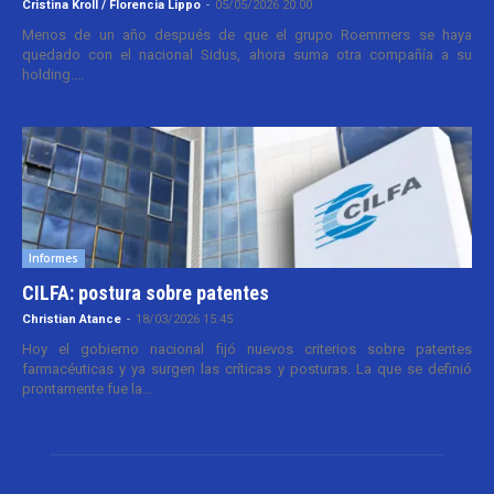
Cristina Kroll / Florencia Lippo
-
05/05/2026 20:00
Menos de un año después de que el grupo Roemmers se haya
quedado con el nacional Sidus, ahora suma otra compañía a su
holding....
Informes
CILFA: postura sobre patentes
Christian Atance
-
18/03/2026 15:45
Hoy el gobierno nacional fijó nuevos criterios sobre patentes
farmacéuticas y ya surgen las críticas y posturas. La que se definió
prontamente fue la...