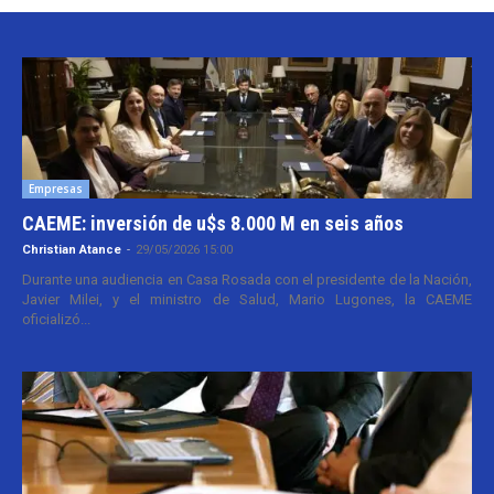
Empresas
CAEME: inversión de u$s 8.000 M en seis años
Christian Atance
-
29/05/2026 15:00
Durante una audiencia en Casa Rosada con el presidente de la Nación,
Javier Milei, y el ministro de Salud, Mario Lugones, la CAEME
oficializó...