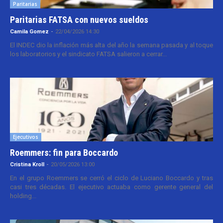
Paritarias
Paritarias FATSA con nuevos sueldos
Camila Gomez
-
22/04/2026 14:30
El INDEC dio la inflación más alta del año la semana pasada y al toque
los laboratorios y el sindicato FATSA salieron a cerrar...
Ejecutivos
Roemmers: fin para Boccardo
Cristina Kroll
-
20/05/2026 13:00
En el grupo Roemmers se cerró el ciclo de Luciano Boccardo y tras
casi tres décadas. El ejecutivo actuaba como gerente general del
holding...