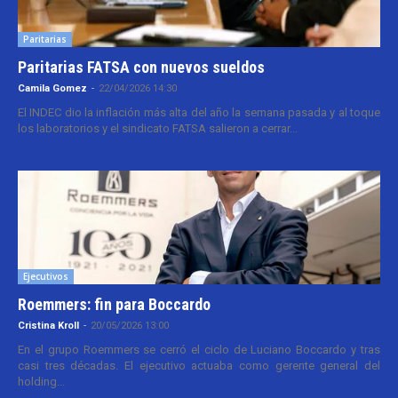
Paritarias
Paritarias FATSA con nuevos sueldos
Camila Gomez
-
22/04/2026 14:30
El INDEC dio la inflación más alta del año la semana pasada y al toque
los laboratorios y el sindicato FATSA salieron a cerrar...
Ejecutivos
Roemmers: fin para Boccardo
Cristina Kroll
-
20/05/2026 13:00
En el grupo Roemmers se cerró el ciclo de Luciano Boccardo y tras
casi tres décadas. El ejecutivo actuaba como gerente general del
holding...