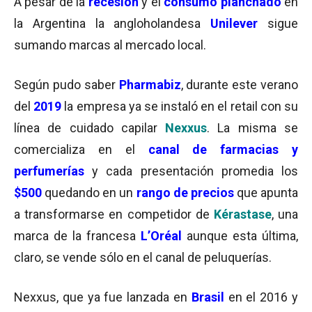
A pesar de la
recesión
y el
consumo planchado
en
la Argentina la angloholandesa
Unilever
sigue
sumando marcas al mercado local.
Según pudo saber
Pharmabiz
, durante este verano
del
2019
la empresa ya se instaló en el retail con su
línea de cuidado capilar
Nexxus
. La misma se
comercializa en el
canal de farmacias y
perfumerías
y cada presentación promedia los
$500
quedando en un
rango de precios
que apunta
a transformarse en competidor de
Kérastase
, una
marca de la francesa
L’Oréal
aunque esta última,
claro, se vende sólo en el canal de peluquerías.
Nexxus, que ya fue lanzada en
Brasil
en el 2016 y