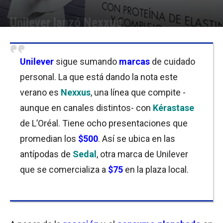
Unilever lanzó Nexxus
Por
Cristina Kroll
-
06/02/2019 14:30
Unilever
sigue sumando
marcas
de cuidado
personal. La que está dando la nota este
verano es
Nexxus
, una línea que compite -
aunque en canales distintos- con
Kérastase
de L’Oréal. Tiene ocho presentaciones que
promedian los
$500
. Así se ubica en las
antípodas de
Sedal
, otra marca de Unilever
que se comercializa a
$75
en la plaza local.