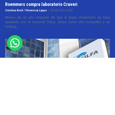
Roemmers compra laboratorio Craveri
Cristina Kroll / Florencia Lippo
-
05/05/2026 20:00
Menos de un año después de que el grupo Roemmers se haya
quedado con el nacional Sidus, ahora suma otra compañía a su
holding....
Informes
CILFA: postura sobre patentes
Christian Atance
-
18/03/2026 15:45
Hoy el gobierno nacional fijó nuevos criterios sobre patentes
farmacéuticas y ya surgen las críticas y posturas. La que se definió
prontamente fue la...