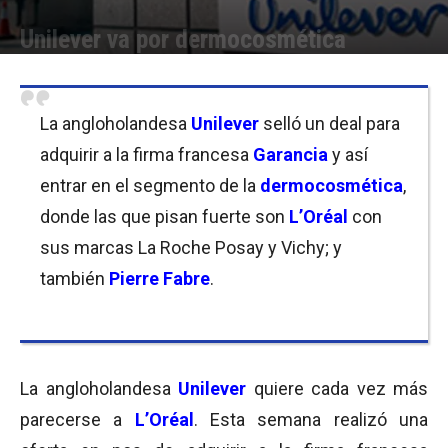
Unilever va por dermocosmética
Por
Micaela Bitch
-
28/03/2019 10:00
La angloholandesa
Unilever
selló un deal para
adquirir a la firma francesa
Garancia
y así
entrar en el segmento de la
dermocosmética
,
donde las que pisan fuerte son
L’Oréal
con
sus marcas La Roche Posay y Vichy; y
también
Pierre Fabre
.
La angloholandesa
Unilever
quiere cada vez más
parecerse a
L’Oréal
. Esta semana realizó una