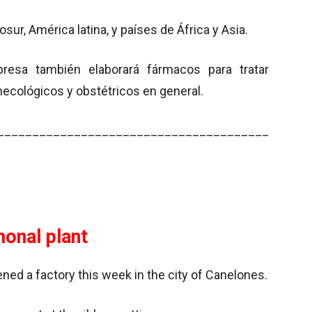
ur, América latina, y países de África y Asia.
presa también elaborará fármacos para tratar
necológicos y obstétricos en general.
_______________________________________
onal plant
ned a factory this week in the city of Canelones.