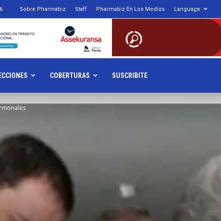
6
Sobre Pharmabiz
Staff
Pharmabiz En Los Medios
Language
armabiz.NET
ECCIONES
COBERTURAS
SUSCRIBITE
ormonales