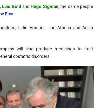
,
Luis Gold
and
Hugo Sigman
, the same people
any
Elea
.
untries, Latin America, and African and Asian
ompany will also produce medicines to treat
general obstetric disorders.