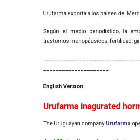
Urufarma exporta a los países del Mercos
Según el medio periodístico, la em
trastornos menopáusicos, fertilidad, gi
______________________________
_____________________
English Version
Urufarma inagurated horm
The Uruguayan company
Urufarma
ope