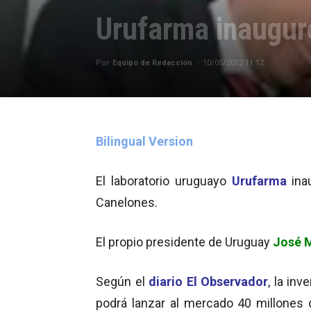
Urufarma inaugur
Por
Equipo de Redacción
-
10/05/2012 11:12
Bilingual Version
El laboratorio uruguayo
Urufarma
ina
Canelones.
El propio presidente de Uruguay
José 
Según el
diario El Observador
, la in
podrá lanzar al mercado 40 millones