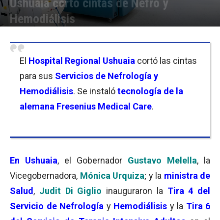
Ushuaia cortó cintas de Nefro y
Hemodiálisis
Por
Carolina Bordó
-
30/04/2023 12:00
El
Hospital Regional Ushuaia
cortó las cintas
para sus
Servicios de Nefrología y
Hemodiálisis
. Se instaló
tecnología de la
alemana Fresenius Medical Care
.
En Ushuaia
, el Gobernador
Gustavo Melella
, la
Vicegobernadora,
Mónica Urquiza
; y la
ministra de
Salud
,
Judit Di Giglio
inauguraron la
Tira 4 del
Servicio de Nefrología
y
Hemodiálisis
y la
Tira 6