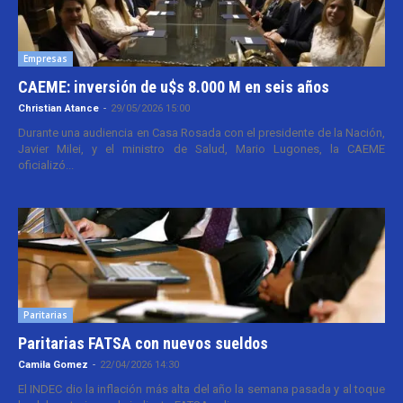
Empresas
CAEME: inversión de u$s 8.000 M en seis años
Christian Atance
-
29/05/2026 15:00
Durante una audiencia en Casa Rosada con el presidente de la Nación,
Javier Milei, y el ministro de Salud, Mario Lugones, la CAEME
oficializó...
Paritarias
Paritarias FATSA con nuevos sueldos
Camila Gomez
-
22/04/2026 14:30
El INDEC dio la inflación más alta del año la semana pasada y al toque