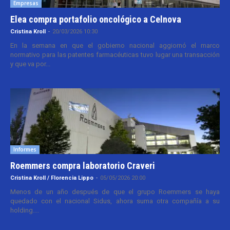
Empresas
Elea compra portafolio oncológico a Celnova
Cristina Kroll
-
20/03/2026 10:30
En la semana en que el gobierno nacional aggiornó el marco
normativo para las patentes farmacéuticas tuvo lugar una transacción
y que va por...
Informes
Roemmers compra laboratorio Craveri
Cristina Kroll / Florencia Lippo
-
05/05/2026 20:00
Menos de un año después de que el grupo Roemmers se haya
quedado con el nacional Sidus, ahora suma otra compañía a su
holding....