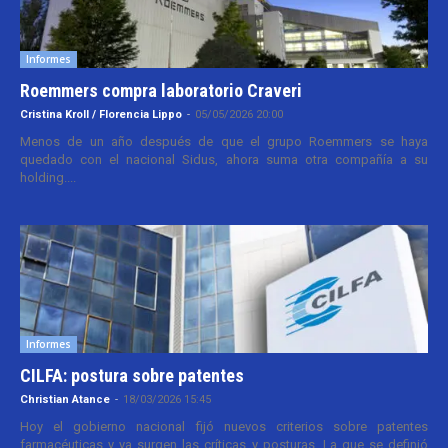
Informes
Roemmers compra laboratorio Craveri
Cristina Kroll / Florencia Lippo
-
05/05/2026 20:00
Menos de un año después de que el grupo Roemmers se haya
quedado con el nacional Sidus, ahora suma otra compañía a su
holding....
Informes
CILFA: postura sobre patentes
Christian Atance
-
18/03/2026 15:45
Hoy el gobierno nacional fijó nuevos criterios sobre patentes
farmacéuticas y ya surgen las críticas y posturas. La que se definió