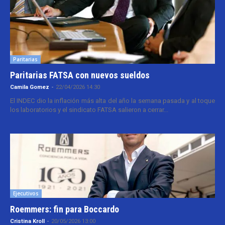
Paritarias
Paritarias FATSA con nuevos sueldos
Camila Gomez
-
22/04/2026 14:30
El INDEC dio la inflación más alta del año la semana pasada y al toque
los laboratorios y el sindicato FATSA salieron a cerrar...
Ejecutivos
Roemmers: fin para Boccardo
Cristina Kroll
-
20/05/2026 13:00