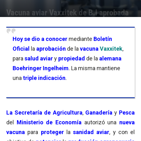
Vacuna aviar Vaxxitek de B.I aprobada
Por
Facundo Rivera
-
09/12/2024 15:30
Hoy se dio a conocer
mediante
Boletín
Oficial
la
aprobación
de la
vacuna
Vaxxitek
,
para
salud aviar
y
propiedad
de la
alemana
Boehringer Ingelheim
. La misma mantiene
una
triple indicación
.
La Secretaría de Agricultura
,
Ganadería
y
Pesca
del
Ministerio de Economía
autorizó una
nueva
vacuna
para
proteger
la
sanidad
aviar
, y con el