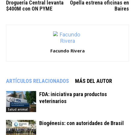
Droguería Central levanta
Opella estrena oficinas en
$400M con ON PYME
Baires
Facundo Rivera
ARTÍCULOS RELACIONADOS
MÁS DEL AUTOR
FDA: iniciativa para productos
veterinarios
Salud animal
Biogénesis: con autoridades de Brasil