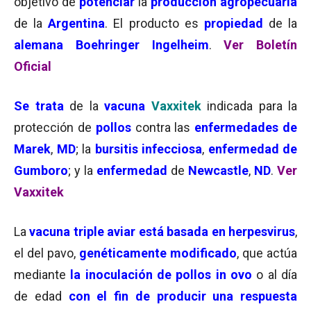
objetivo de
potenciar
la
producción agropecuaria
de la
Argentina
. El producto es
propiedad
de la
alemana Boehringer Ingelheim
.
Ver Boletín
Oficial
Se trata
de la
vacuna
Vaxxitek
indicada para la
protección de
pollos
contra las
enfermedades de
Marek
,
MD
; la
bursitis infecciosa
,
enfermedad de
Gumboro
; y la
enfermedad
de
Newcastle
,
ND
.
Ver
Vaxxitek
La
vacuna triple aviar está basada en herpesvirus
,
el del pavo,
genéticamente modificado
, que actúa
mediante
la inoculación de pollos in ovo
o al día
de edad
con el fin de producir una respuesta