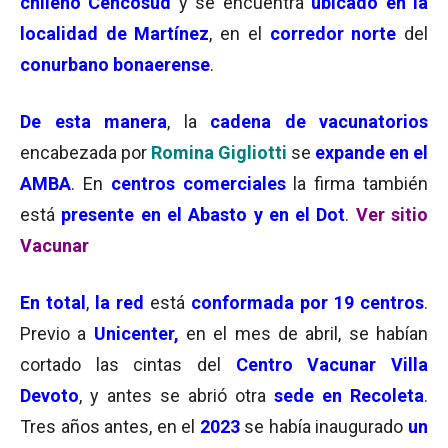
chileno Cencosud
y se encuentra
ubicado en la
localidad de Martínez
, en el
corredor norte
del
conurbano bonaerense
.
De esta manera
, la
cadena de vacunatorios
encabezada por
Romina Gigliotti
se
expande en el
AMBA
. En
centros comerciales
la firma también
está
presente en el Abasto y en el Dot
.
Ver sitio
Vacunar
En total
,
la red
está
conformada por 19 centros
.
Previo a
Unicenter,
en el mes de abril, se habían
cortado las cintas del
Centro Vacunar Villa
Devoto
, y antes se abrió otra
sede en Recoleta
.
Tres años antes, en el
2023
se había inaugurado
un