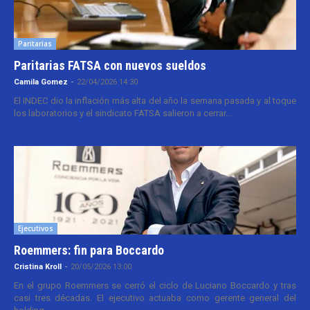
Paritarias
Paritarias FATSA con nuevos sueldos
Camila Gomez
-
22/04/2026 14:30
El INDEC dio la inflación más alta del año la semana pasada y al toque
los laboratorios y el sindicato FATSA salieron a cerrar...
Ejecutivos
Roemmers: fin para Boccardo
Cristina Kroll
-
20/05/2026 13:00
En el grupo Roemmers se cerró el ciclo de Luciano Boccardo y tras
casi tres décadas. El ejecutivo actuaba como gerente general del