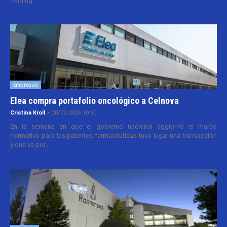
holding...
Empresas
Elea compra portafolio oncológico a Celnova
Cristina Kroll
-
20/03/2026 10:30
En la semana en que el gobierno nacional aggiornó el marco
normativo para las patentes farmacéuticas tuvo lugar una transacción
y que va por...