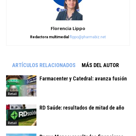
Florencia Lippo
Redactora multimedial
flippo@pharmabiz.net
ARTÍCULOS RELACIONADOS
MÁS DEL AUTOR
Farmacenter y Catedral: avanza fusión
Retail
RD Saúde: resultados de mitad de año
Retail