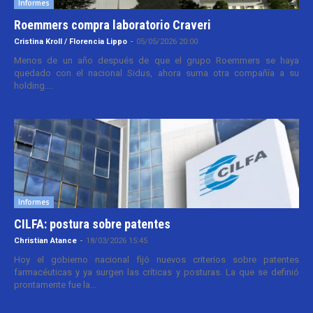
Informes
Roemmers compra laboratorio Craveri
Cristina Kroll / Florencia Lippo
-
05/05/2026 20:00
Menos de un año después de que el grupo Roemmers se haya
quedado con el nacional Sidus, ahora suma otra compañía a su
holding....
Informes
CILFA: postura sobre patentes
Christian Atance
-
18/03/2026 15:45
Hoy el gobierno nacional fijó nuevos criterios sobre patentes
farmacéuticas y ya surgen las críticas y posturas. La que se definió
prontamente fue la...