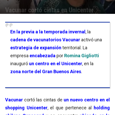
Vacunar cortó cintas en Unicenter
Por
Florencia Lippo
-
13/06/2026 18:30
En la previa a la temporada invernal
, la
cadena de vacunatorios Vacunar
activó una
estrategia de expansión
territorial. La
empresa
encabezada
por
Romina Gigliotti
inauguró
un centro en el Unicenter
, en la
zona norte del Gran Buenos Aires
.
Vacunar
cortó las cintas de
un nuevo centro en el
shopping Unicenter
, el que pertenece al
holding