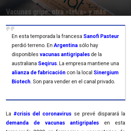
Vacunas gripe: otra «tetra» y más
Por
Equipo de Redacción
-
27/03/2020 16:30
En esta temporada la francesa
Sanofi Pasteur
perdió terreno. En
Argentina
sólo hay
disponibles
vacunas antigripales
de la
australiana
Seqirus
. La empresa mantiene una
alianza de fabricación
con la local
Sinergium
Biotech
. Son para vender en el canal privado.
La
#crisis del coronavirus
se prevé disparará la
demanda de vacunas antigripales
en esta