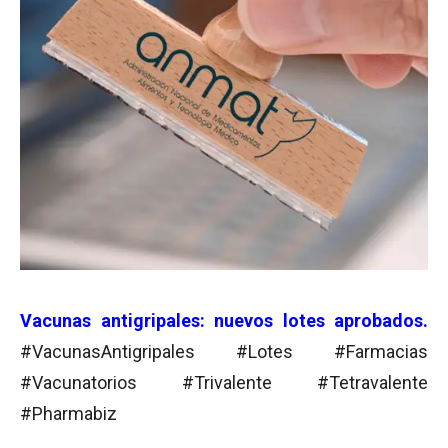
Vacunas antigripales: nuevos lotes aprobados.
#VacunasAntigripales #Lotes #Farmacias
#Vacunatorios #Trivalente #Tetravalente
#Pharmabiz