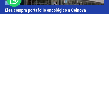
Empresas
Elea compra portafolio oncológico a Celnova
Cristina Kroll
-
20/03/2026 10:30
En la semana en que el gobierno nacional aggiornó el marco
normativo para las patentes farmacéuticas tuvo lugar una transacción
y que va por...
Informes
Roemmers compra laboratorio Craveri
Cristina Kroll / Florencia Lippo
-
05/05/2026 20:00
Menos de un año después de que el grupo Roemmers se haya
quedado con el nacional Sidus, ahora suma otra compañía a su
holding....