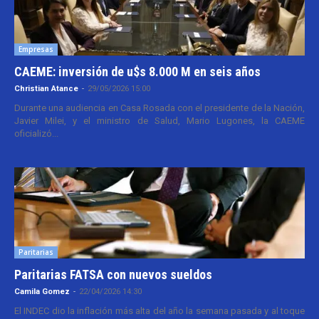
Empresas
CAEME: inversión de u$s 8.000 M en seis años
Christian Atance
-
29/05/2026 15:00
Durante una audiencia en Casa Rosada con el presidente de la Nación,
Javier Milei, y el ministro de Salud, Mario Lugones, la CAEME
oficializó...
Paritarias
Paritarias FATSA con nuevos sueldos
Camila Gomez
-
22/04/2026 14:30
El INDEC dio la inflación más alta del año la semana pasada y al toque