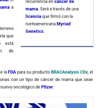
recurrencia en
cáncer de
mama
a
mama
. Será a través de una
licencia
que firmó con la
norteamericana
Myriad
 terreno
Genetics
.
oría que
 está
en de
e la
FDA
para su producto
BRACAnalysis CDx
, el
rsonas con un tipo de cáncer de mama que sean
n nuevo oncológico de
Pfizer
.