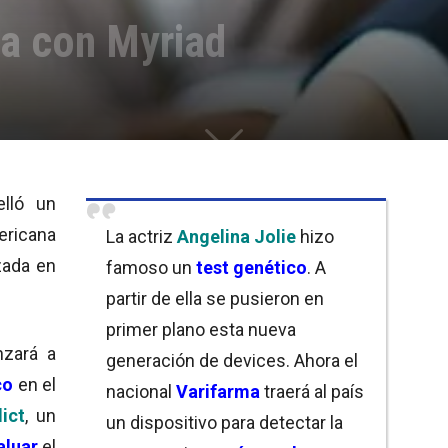
ia con Myriad
lló un
ericana
La actriz
Angelina Jolie
hizo
zada en
famoso un
test genético
. A
partir de ella se pusieron en
primer plano esta nueva
nzará a
generación de devices. Ahora el
co
en el
nacional
Varifarma
traerá al país
ict
, un
un dispositivo para detectar la
aluar
el