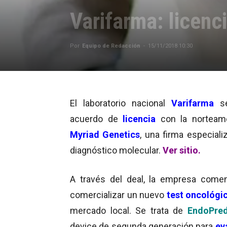
Varifarma: licenc
Por
Equipo de Redacción
-
15/11/2018 10:30
El laboratorio nacional
Varifarma
se
acuerdo de
licencia
con la norteam
Myriad Genetics
, una firma especiali
diagnóstico molecular.
Ver sitio
.
A través del deal, la empresa come
comercializar un nuevo
test oncológi
mercado local. Se trata de
EndoPred
device de segunda generación para
ev