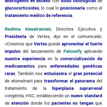
andrógenos en exceso
con
dosis fisiológicas
de
glucocorticoides
, lo cual lo
posicionaría
como el
tratamiento médico de referencia
.
Reshma Kewalramani
, Directora Ejecutiva y
Presidenta
de Vertex, dijo en el comunicado:
«Creemos que
Vertex
puede
aprovechar el fuerte
impulso
del lanzamiento de
Palsonify
aplicando
nuestra experiencia
en la
comercialización de
medicamentos
para
enfermedades genéticas
raras
. También nos
entusiasma
el
gran potencial
de atumelnant para
transformar el panorama
del
tratamiento de la
hiperplasia suprarrenal
congénita, HSC, estableciendo un
nuevo standard
de
atención
donde los
pacientes no tengan
que