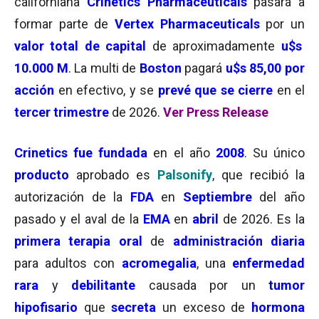
californiana
Crinetics Pharmaceuticals
pasará a
formar parte de
Vertex Pharmaceuticals
por un
valor total de capital
de aproximadamente
u$s
10.000 M
. La multi de
Boston
pagará
u$s 85,00 por
acción
en efectivo, y se
prevé que se cierre
en el
tercer trimestre
de 2026.
Ver Press Release
Crinetics fue fundada
en el año
2008
. Su único
producto
aprobado es
Palsonify
, que recibió la
autorización de la
FDA
en
Septiembre
del año
pasado y el aval de la
EMA
en
abril
de 2026. Es la
primera terapia oral
de
administración diaria
para adultos con
acromegalia
, una
enfermedad
rara
y
debilitante
causada por un
tumor
hipofisario
que
secreta
un exceso de
hormona