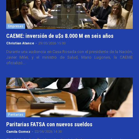
Empresas
CAEME: inversión de u$s 8.000 M en seis años
Christian Atance
-
29/05/2026 15:00
Durante una audiencia en Casa Rosada con el presidente de la Nación,
Javier Milei, y el ministro de Salud, Mario Lugones, la CAEME
oficializó...
Paritarias
Paritarias FATSA con nuevos sueldos
Camila Gomez
-
22/04/2026 14:30