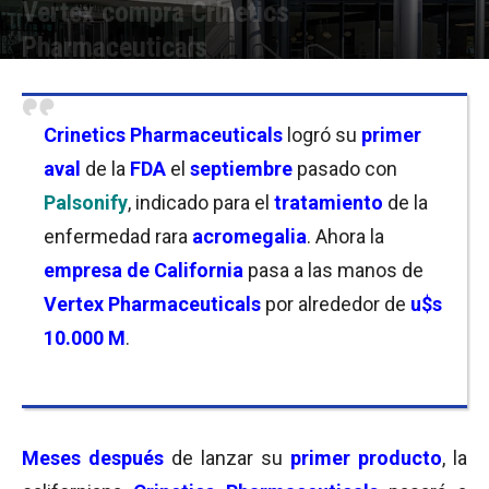
Vertex ‌compra ​Crinetics ​
Pharmaceuticals
Por
Joseph Foley
-
06/07/2026 18:30
Crinetics Pharmaceuticals
logró su
primer
aval
de la
FDA
el
septiembre
pasado con
Palsonify
, indicado para el
tratamiento
de la
enfermedad rara
acromegalia
. Ahora la
empresa de California
pasa a las manos de
Vertex Pharmaceuticals
por alrededor de
u$s
10.000 M
.
Meses después
de lanzar su
primer producto
, la