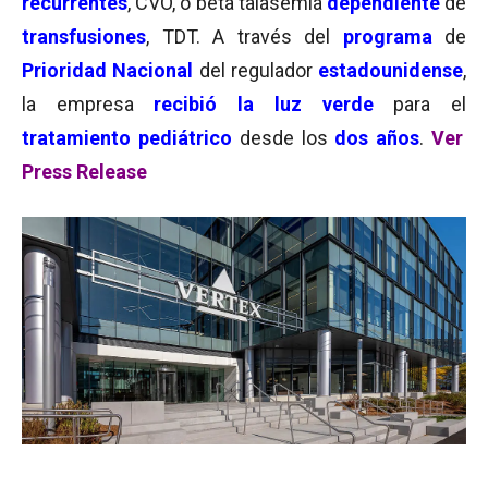
recurrentes
, CVO, o beta talasemia
dependiente
de
transfusiones
, TDT. A través del
programa
de
Prioridad Nacional
del regulador
estadounidense
,
la empresa
recibió la luz verde
para el
tratamiento pediátrico
desde los
dos años
.
Ver
Press Release