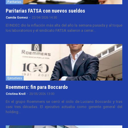
Paritarias
Paritarias FATSA con nuevos sueldos
Camila Gomez
-
22/04/2026 14:30
El INDEC dio la inflación más alta del año la semana pasada y al toque
los laboratorios y el sindicato FATSA salieron a cerrar...
Ejecutivos
Roemmers: fin para Boccardo
Cristina Kroll
-
20/05/2026 13:00
En el grupo Roemmers se cerró el ciclo de Luciano Boccardo y tras
casi tres décadas. El ejecutivo actuaba como gerente general del
holding...