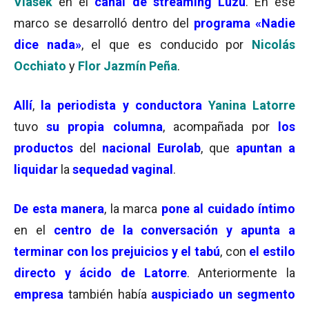
Viasek
en el
canal de streaming Luzu
. En ese
marco se desarrolló dentro del
programa «Nadie
dice nada»
, el que es conducido por
Nicolás
Occhiato
y
Flor Jazmín Peña
.
Allí
,
la periodista y conductora
Yanina Latorre
tuvo
su propia columna
, acompañada por
los
productos
del
nacional Eurolab
, que
apuntan a
liquidar
la
sequedad vaginal
.
De esta manera
, la marca
pone al cuidado íntimo
en el
centro de la conversación y apunta a
terminar con los prejuicios y el tabú
, con
el estilo
directo y ácido de Latorre
. Anteriormente la
empresa
también había
auspiciado un segmento