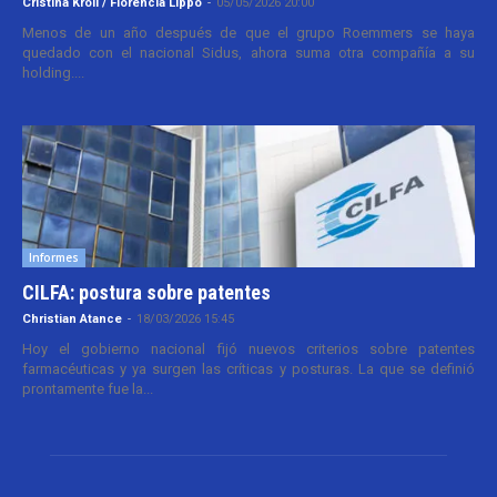
Cristina Kroll / Florencia Lippo
-
05/05/2026 20:00
Menos de un año después de que el grupo Roemmers se haya
quedado con el nacional Sidus, ahora suma otra compañía a su
holding....
Informes
CILFA: postura sobre patentes
Christian Atance
-
18/03/2026 15:45
Hoy el gobierno nacional fijó nuevos criterios sobre patentes
farmacéuticas y ya surgen las críticas y posturas. La que se definió
prontamente fue la...