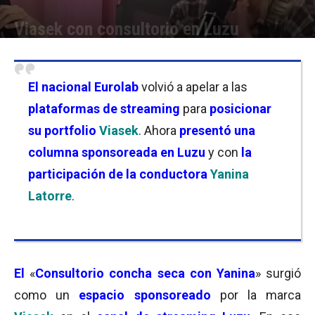
Viasek con consultorio en Luzu
Por
Florencia Lippo
-
04/06/2026 10:15
El nacional Eurolab
volvió a apelar a las
plataformas de streaming
para
posicionar
su portfolio
Viasek
. Ahora
presentó una
columna sponsoreada en Luzu
y con
la
participación de la conductora
Yanina
Latorre
.
El
«
Consultorio concha seca con Yanina
» surgió
como un
espacio sponsoreado
por la marca