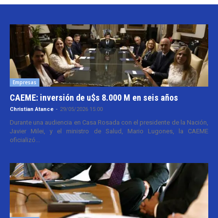
Empresas
CAEME: inversión de u$s 8.000 M en seis años
Christian Atance
-
29/05/2026 15:00
Durante una audiencia en Casa Rosada con el presidente de la Nación,
Javier Milei, y el ministro de Salud, Mario Lugones, la CAEME
oficializó...