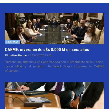
Empresas
CAEME: inversión de u$s 8.000 M en seis años
Christian Atance
-
29/05/2026 15:00
Durante una audiencia en Casa Rosada con el presidente de la Nación,
Javier Milei, y el ministro de Salud, Mario Lugones, la CAEME
oficializó...