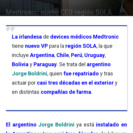
Medtronic: nuevo CEO región SOLA
Por
Facundo Rivera
-
04/06/2026 11:30
La irlandesa
de
devices
médicos Medtronic
tiene
nuevo
VP
para la
región SOLA
, la que
incluye
Argentina
,
Chile
,
Perú
,
Uruguay
,
Bolivia
y
Paraguay
. Se trata del
argentino
Jorge Boldrini
, quien
fue repatriado
y tras
actuar por
casi tres décadas en el exterior
y
en distintas
compañías de farma
.
El argentino
Jorge Boldrini
ya está
instalado en