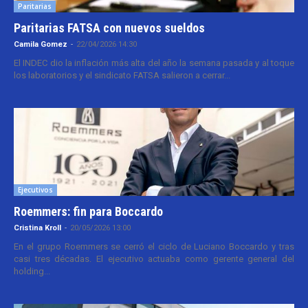
Paritarias
Paritarias FATSA con nuevos sueldos
Camila Gomez
-
22/04/2026 14:30
El INDEC dio la inflación más alta del año la semana pasada y al toque
los laboratorios y el sindicato FATSA salieron a cerrar...
Ejecutivos
Roemmers: fin para Boccardo
Cristina Kroll
-
20/05/2026 13:00
En el grupo Roemmers se cerró el ciclo de Luciano Boccardo y tras
casi tres décadas. El ejecutivo actuaba como gerente general del
holding...