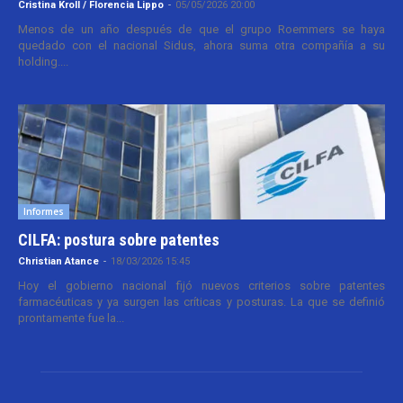
Cristina Kroll / Florencia Lippo
-
05/05/2026 20:00
Menos de un año después de que el grupo Roemmers se haya
quedado con el nacional Sidus, ahora suma otra compañía a su
holding....
Informes
CILFA: postura sobre patentes
Christian Atance
-
18/03/2026 15:45
Hoy el gobierno nacional fijó nuevos criterios sobre patentes
farmacéuticas y ya surgen las críticas y posturas. La que se definió
prontamente fue la...