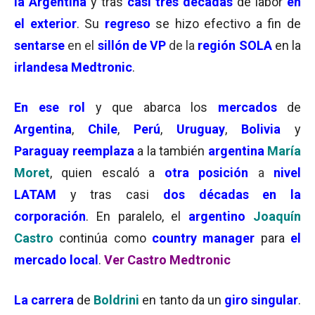
la Argentina
y tras
casi tres décadas
de labor
en
el exterior
. Su
regreso
se hizo efectivo a fin de
sentarse
en el
sillón de VP
de la
región SOLA
en la
irlandesa Medtronic
.
En ese rol
y que abarca los
mercados
de
Argentina
,
Chile
,
Perú
,
Uruguay
,
Bolivia
y
Paraguay
reemplaza
a la también
argentina
María
Moret
, quien escaló a
otra posición
a
nivel
LATAM
y tras casi
dos décadas en la
corporación
. En paralelo, el
argentino
Joaquín
Castro
continúa como
country manager
para
el
mercado local
.
Ver Castro Medtronic
La carrera
de
Boldrini
en tanto da un
giro singular
.