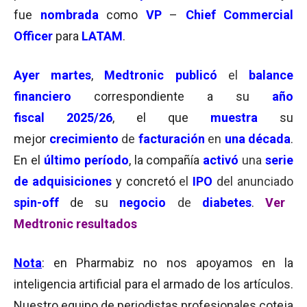
fue
nombrada
como
VP
–
Chief Commercial
Officer
para
LATAM
.
Ayer martes
,
Medtronic publicó
el
balance
financiero
correspondiente a su
año
fiscal
2025/26
, el que
muestra
su
mejor
crecimiento
de
facturación
en
una década
.
En el
último período
, la compañía
activó
una
serie
de adquisiciones
y concretó
el
IPO
del anunciado
spin-off
de su
negocio
de
diabetes
.
Ver
Medtronic resultados
Nota
: en Pharmabiz no nos apoyamos en la
inteligencia artificial para el armado de los artículos.
Nuestro equipo de periodistas profesionales coteja