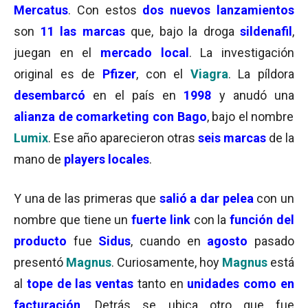
Mercatus
. Con estos
dos nuevos lanzamientos
son
11 las marcas
que, bajo la droga
sildenafil
,
juegan en el
mercado local
. La investigación
original es de
Pfizer
, con el
Viagra
. La píldora
desembarcó
en el país en
1998
y anudó una
alianza de comarketing con Bago
, bajo el nombre
Lumix
. Ese año aparecieron otras
seis marcas
de la
mano de
players locales
.
Y una de las primeras que
salió a dar pelea
con un
nombre que tiene un
fuerte link
con la
función del
producto
fue
Sidus
, cuando en
agosto
pasado
presentó
Magnus
. Curiosamente, hoy
Magnus
está
al
tope de las ventas
tanto en
unidades como en
facturación
. Detrás se ubica otro que fue