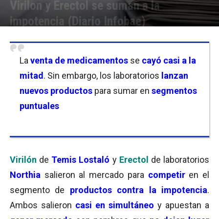
Virilon y Erectol se suman a la
impotencia (Diario Infobae)
Por
Equipo de Redacción
-
05/12/2002 11:03
La
venta de medicamentos
se
cayó casi a la
mitad
. Sin embargo, los laboratorios
lanzan
nuevos productos
para sumar en
segmentos
puntuales
Virilón
de
Temis Lostaló
y
Erectol
de laboratorios
Northia
salieron al mercado para
competir
en el
segmento de
productos contra la impotencia
.
Ambos salieron
casi en simultáneo
y apuestan a