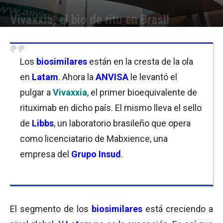
Vivaxxia, el bio de ritu en Brasil
Por
Equipo de Redacción
-
25/06/2019 11:00
Los
biosimilares
están en la cresta de la ola
en
Latam
. Ahora la
ANVISA
le levantó el
pulgar a
Vivaxxia
, el primer bioequivalente de
rituximab en dicho país. El mismo lleva el sello
de
Libbs
, un laboratorio brasileño que opera
como licenciatario de Mabxience, una
empresa del
Grupo Insud
.
El segmento de los
biosimilares
está creciendo a