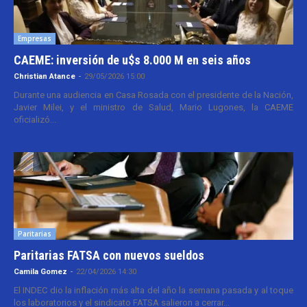
Empresas
CAEME: inversión de u$s 8.000 M en seis años
Christian Atance
-
29/05/2026 15:00
Durante una audiencia en Casa Rosada con el presidente de la Nación,
Javier Milei, y el ministro de Salud, Mario Lugones, la CAEME
oficializó...
Paritarias
Paritarias FATSA con nuevos sueldos
Camila Gomez
-
22/04/2026 14:30
El INDEC dio la inflación más alta del año la semana pasada y al toque
los laboratorios y el sindicato FATSA salieron a cerrar...