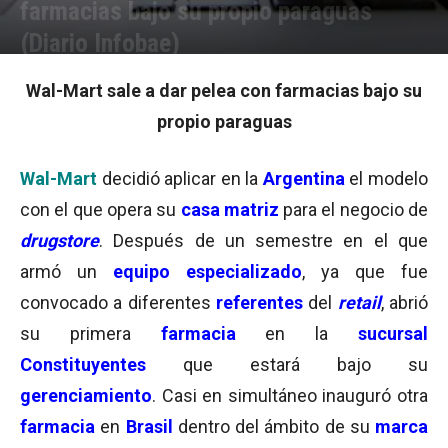
farmacias bajo su propio paraguas
(Diario Infobae)
Por
Equipo de Redacción
-
16/07/2003 15:45
Wal-Mart sale a dar pelea con farmacias bajo su
propio paraguas
Wal-Mart
decidió aplicar en la
Argentina
el modelo
con el que opera su
casa matriz
para el negocio de
drugstore
. Después de un semestre en el que
armó un
equipo especializado
, ya que fue
convocado a diferentes
referentes
del
retail
, abrió
su primera
farmacia
en la
sucursal
Constituyentes
que estará bajo su
gerenciamiento
. Casi en simultáneo inauguró otra
farmacia
en
Brasil
dentro del ámbito de su
marca