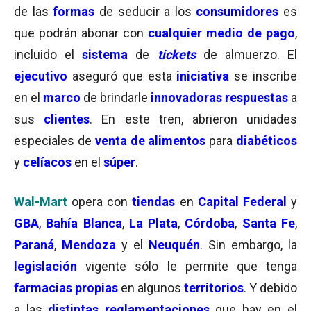
de las
formas
de seducir a los
consumidores
es
que podrán abonar con
cualquier medio de pago
,
incluido el
sistema
de
tickets
de almuerzo. El
ejecutivo
aseguró que esta
iniciativa
se inscribe
en el
marco
de brindarle
innovadoras respuestas
a
sus
clientes
. En este tren, abrieron unidades
especiales de
venta de alimentos
para
diabéticos
y
celíacos
en el
súper
.
Wal-Mart
opera con
tiendas
en
Capital Federal
y
GBA
,
Bahía Blanca
,
La Plata
,
Córdoba
,
Santa Fe
,
Paraná
,
Mendoza
y el
Neuquén
. Sin embargo, la
legislación
vigente sólo le permite que tenga
farmacias propias
en algunos
territorios
. Y debido
a las
distintas reglamentaciones
que hay en el