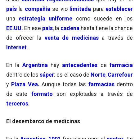
país
la
compañía
se vio
limitada
para
establecer
una
estrategía uniforme
como sucede en los
EE.UU.
En ese
país
, la
cadena
hasta tiene la chance
de ofrecer la
venta de medicinas
a través de
Internet
.
En la
Argentina
hay
antecedentes
de
farmacia
dentro de los
súper
: es el caso de
Norte
,
Carrefour
y
Plaza Vea.
Aunque todas las
farmacias
dentro
de este
formato
son explotadas a través de
terceros
.
El desembarco de medicinas
En la
Argentina
,
1991
fue clave para el
sector
. En