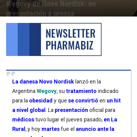
Wegovy de Novo Nordisk: en
presentación a prensa
Por
Cristina Kroll y Martina Pawlak
-
14/10/2025 15:00
La danesa Novo Nordisk
lanzó en la
Argentina
Wegovy
, su
tratamiento
indicado
para la
obesidad
y que
se convirtió
en
un hit
a nivel global
. La
presentación
oficial para
médicos
tuvo lugar el jueves pasado,
en La
Rural
, y hoy
martes
fue el
anuncio ante la