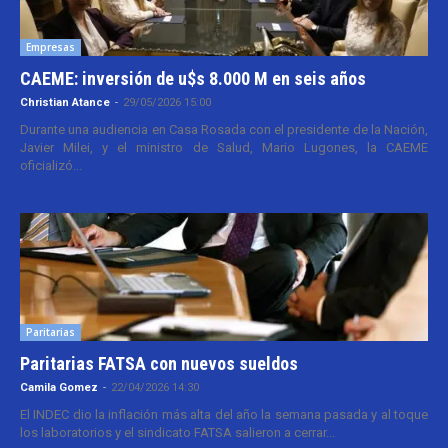
Empresas
CAEME: inversión de u$s 8.000 M en seis años
Christian Atance
-
29/05/2026 15:00
Durante una audiencia en Casa Rosada con el presidente de la Nación,
Javier Milei, y el ministro de Salud, Mario Lugones, la CAEME
oficializó...
Paritarias
Paritarias FATSA con nuevos sueldos
Camila Gomez
-
22/04/2026 14:30
El INDEC dio la inflación más alta del año la semana pasada y al toque
los laboratorios y el sindicato FATSA salieron a cerrar...