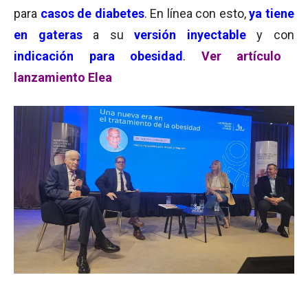
para
casos de diabetes
. En línea con esto,
ya tiene
en gateras
a su
versión inyectable
y con
indicación para obesidad
.
Ver artículo
lanzamiento Elea