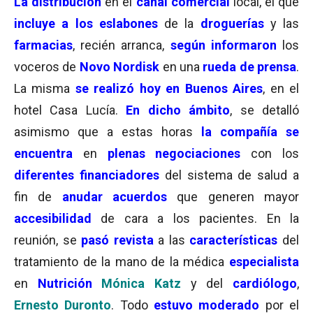
La distribución
en el
canal comercial
local, el que
incluye a los eslabones
de la
droguerías
y las
farmacias
, recién arranca,
según informaron
los
voceros de
Novo Nordisk
en una
rueda de prensa
.
La misma
se realizó hoy en Buenos Aires
, en el
hotel Casa Lucía.
En dicho ámbito
, se detalló
asimismo que a estas horas
la compañía se
encuentra
en
plenas negociaciones
con los
diferentes financiadores
del sistema de salud a
fin de
anudar acuerdos
que generen mayor
accesibilidad
de cara a los pacientes. En la
reunión, se
pasó revista
a las
características
del
tratamiento de la mano de la médica
especialista
en
Nutrición
Mónica Katz
y del
cardiólogo
,
Ernesto Duronto
. Todo
estuvo moderado
por el