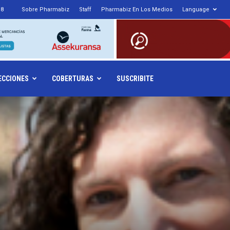
18
Sobre Pharmabiz
Staff
Pharmabiz En Los Medios
Language
armabiz.NET
ECCIONES
COBERTURAS
SUSCRIBITE