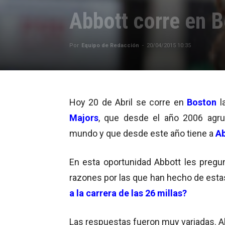
Abbott corre en 
Por
Equipo de Redacción
-
20/04/2015 10:35
Hoy 20 de Abril se corre en
Boston
l
Majors
, que desde el año 2006 agru
mundo y que desde este año tiene a
Ab
En esta oportunidad Abbott les pregu
razones por las que han hecho de esta
a la carrera de las 26 millas?
Las respuestas fueron muy variadas. Alg