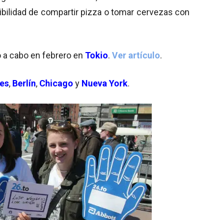
ibilidad de compartir pizza o tomar cervezas con
vó a cabo en febrero en
Tokio
.
Ver artículo
.
es
,
Berlín
,
Chicago
y
Nueva York
.