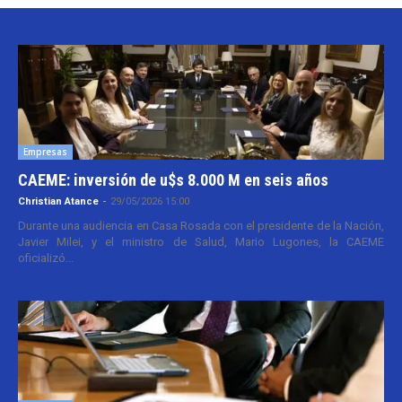
Empresas
CAEME: inversión de u$s 8.000 M en seis años
Christian Atance
-
29/05/2026 15:00
Durante una audiencia en Casa Rosada con el presidente de la Nación,
Javier Milei, y el ministro de Salud, Mario Lugones, la CAEME
oficializó...