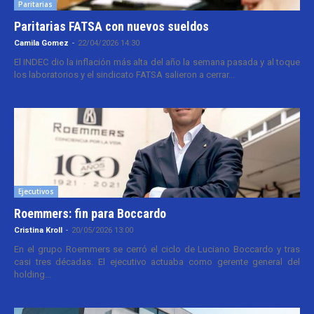
Paritarias
Paritarias FATSA con nuevos sueldos
Camila Gomez
-
22/04/2026 14:30
El INDEC dio la inflación más alta del año la semana pasada y al toque
los laboratorios y el sindicato FATSA salieron a cerrar...
Ejecutivos
Roemmers: fin para Boccardo
Cristina Kroll
-
20/05/2026 13:00
En el grupo Roemmers se cerró el ciclo de Luciano Boccardo y tras
casi tres décadas. El ejecutivo actuaba como gerente general del
holding...