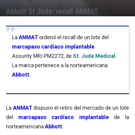
Abbott St Jude: recall ANMAT
Por
Florencia Costas
-
02/11/2017 10:00
La
ANMAT
ordenó el recall de un lote del
marcapaso cardíaco implantable
Assurity MRI PM2272, de
St. Jude Medical
.
La marca pertenece a la norteamericana
Abbott
.
La
ANMAT
dispuso el retiro del mercado de un lote
del
marcapaso cardíaco implantable
de la
norteamericana
Abbott
.