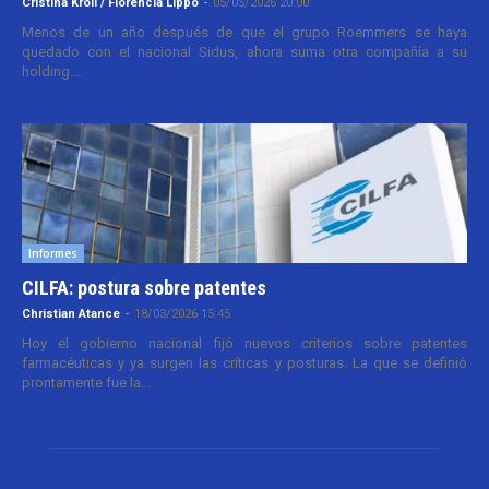
Cristina Kroll / Florencia Lippo
-
05/05/2026 20:00
Menos de un año después de que el grupo Roemmers se haya
quedado con el nacional Sidus, ahora suma otra compañía a su
holding....
Informes
CILFA: postura sobre patentes
Christian Atance
-
18/03/2026 15:45
Hoy el gobierno nacional fijó nuevos criterios sobre patentes
farmacéuticas y ya surgen las críticas y posturas. La que se definió
prontamente fue la...