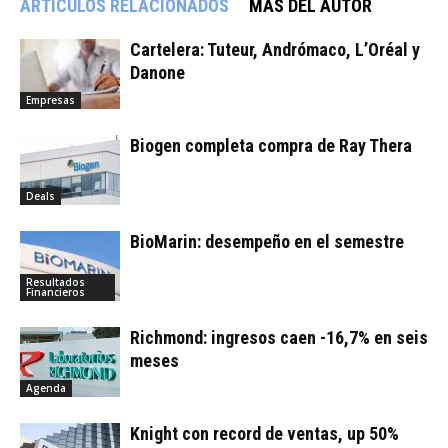
ARTÍCULOS RELACIONADOS
MÁS DEL AUTOR
Cartelera: Tuteur, Andrómaco, L’Oréal y
Danone
Empresas
Biogen completa compra de Ray Thera
Deals
BioMarin: desempeño en el semestre
Resultados
Financieros
Richmond: ingresos caen -16,7% en seis
meses
Agenda
Knight con record de ventas, up 50%