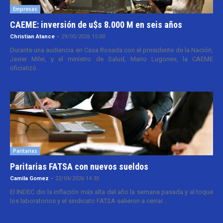
Empresas
CAEME: inversión de u$s 8.000 M en seis años
Christian Atance
-
29/05/2026 15:00
Durante una audiencia en Casa Rosada con el presidente de la Nación,
Javier Milei, y el ministro de Salud, Mario Lugones, la CAEME
oficializó...
Paritarias
Paritarias FATSA con nuevos sueldos
Camila Gomez
-
22/04/2026 14:30
El INDEC dio la inflación más alta del año la semana pasada y al toque
los laboratorios y el sindicato FATSA salieron a cerrar...