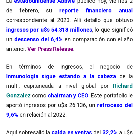
La
estadounidense Abbvie
publicó hoy, viernes 2
de febrero, su
reporte financiero anual
correspondiente al 2023. Allí detalló que obtuvo
ingresos por u$s 54.318 millones
, lo que significó
un
descenso del 6,4%
en comparación con el año
anterior.
Ver Press Release
.
En términos de ingresos, el negocio de
Inmunología sigue estando a la cabeza
de la
multi, capitaneada a nivel global por
Richard
Gonzalez
como
chairman y CEO
. Este portafolio le
aportó ingresos por u$s 26.136, un
retroceso del
9,6%
en relación al 2022.
Aquí sobresalió la
caída en ventas
del
32,2%
a u$s