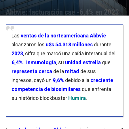
Abbvie: facturación cae -6,4% en 2023
Por
Christian Atance
-
02/02/2024 11:30
Las
ventas de la norteamericana Abbvie
alcanzaron los
u$s 54.318 millones
durante
2023
, cifra que marcó una caída interanual del
6,4%
.
Inmunología
, su
unidad estrella
que
representa cerca
de la
mitad
de sus
ingresos, cayó un
9,6%
debido a la
creciente
competencia de biosimilares
que enfrenta
su histórico blockbuster
Humira
.