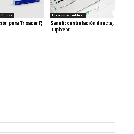
 públicas
Licitaciones públicas
ión para Trixacar P,
Sanofi: contratación directa,
Dupixent