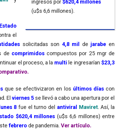
ingresos por
$620,4 millones
(u$s 6,6 millones).
Estado
ontra el
ntidades
solicitadas son
4,8 mil
de
jarabe
en
s de
comprimidos
compuestos por 25 mgr de
ntinuar el proceso, a la
multi
le ingresarían
$23,3
omparativo.
os
que se efectivizaron en los
últimos días
con
d. El
viernes 5
se llevó a cabo una apertura por el
lunes 8
fue el turno del
antiviral
Maviret
. Así, la
stado $620,4 millones
(u$s 6,6 millones) entre
este
febrero
de pandemia.
Ver artículo.