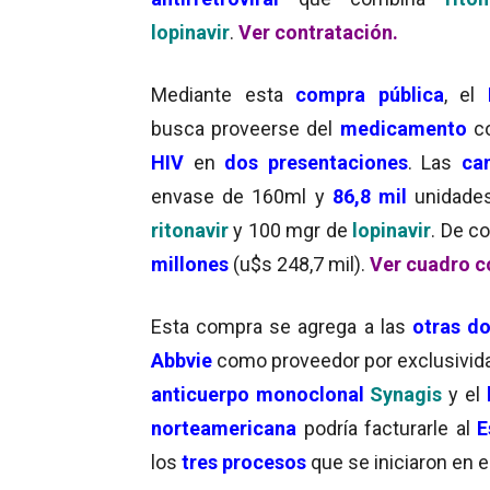
lopinavir
.
Ver contratación.
Mediante esta
compra pública
, el
busca proveerse del
medicamento
c
HIV
en
dos presentaciones
. Las
ca
envase de 160ml y
86,8 mil
unidade
ritonavir
y 100 mgr de
lopinavir
. De co
millones
(u$s 248,7 mil).
Ver cuadro c
Esta compra se agrega a las
otras d
Abbvie
como proveedor por exclusivida
anticuerpo monoclonal
Synagis
y el
norteamericana
podría facturarle al
E
los
tres procesos
que se iniciaron en 