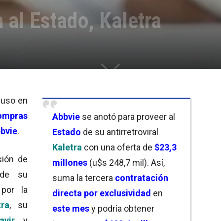
 al Estado, Kaletra
uso en
compras
Abbvie
se anotó para proveer al
bbvie
.
Estado
de su antirretroviral
Kaletra
con una oferta de
$23,3
sión de
millones
(u$s 248,7 mil). Así,
e su
suma la tercera
contratación
ó
por la
directa por exclusividad
en
tra
, su
este mes
y podría obtener
navir
y