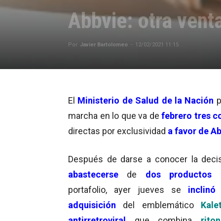
Abbvie: otra venta
Por
Javier Bartolomeo
-
12/02/2021 11:15
El
Ministerio de Salud de la Nación
p
marcha en lo que va de
febrero
tres 
directas por exclusividad
a favor de A
Después de darse a conocer la deci
abastecerse
de
dos productos
d
portafolio, ayer jueves se
inclin
adquisición
del emblemático
Kale
antirretroviral
que combina
rito