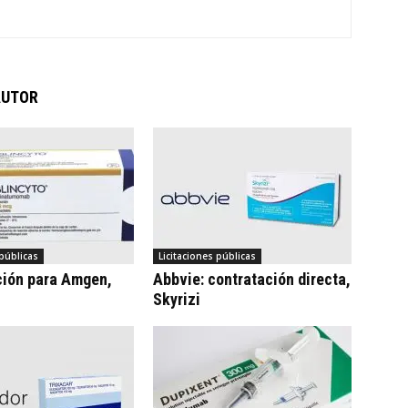
AUTOR
 públicas
Licitaciones públicas
ción para Amgen,
Abbvie: contratación directa,
Skyrizi