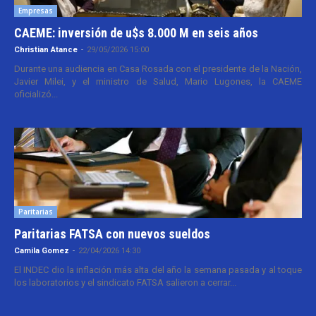
Empresas
CAEME: inversión de u$s 8.000 M en seis años
Christian Atance
-
29/05/2026 15:00
Durante una audiencia en Casa Rosada con el presidente de la Nación,
Javier Milei, y el ministro de Salud, Mario Lugones, la CAEME
oficializó...
Paritarias
Paritarias FATSA con nuevos sueldos
Camila Gomez
-
22/04/2026 14:30
El INDEC dio la inflación más alta del año la semana pasada y al toque
los laboratorios y el sindicato FATSA salieron a cerrar...