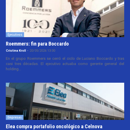
Ejecutivos
Roemmers: fin para Boccardo
Cristina Kroll
-
20/05/2026 13:00
En el grupo Roemmers se cerró el ciclo de Luciano Boccardo y tras
casi tres décadas. El ejecutivo actuaba como gerente general del
holding...
Empresas
Elea compra portafolio oncológico a Celnova