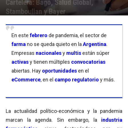
Cartelera: Bagó, Salud Global,
Stamboulian y Bayer
Por
Equipo de Redacción
-
12/02/2021 11:00
En este
febrero
de pandemia, el sector de
farma
no se queda quieto en la
Argentina
.
Empresas
nacionales
y
multis
están súper
activas
y tienen múltiples
convocatorias
abiertas. Hay
oportunidades
en el
eCommerce
, en el
campo regulatorio
y más.
La actualidad político-económica y la pandemia
marcan la agenda. Sin embargo, la
industria