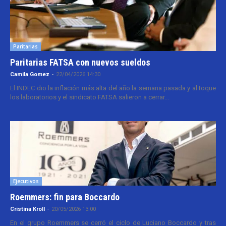
Paritarias
Paritarias FATSA con nuevos sueldos
Camila Gomez
-
22/04/2026 14:30
El INDEC dio la inflación más alta del año la semana pasada y al toque
los laboratorios y el sindicato FATSA salieron a cerrar...
Ejecutivos
Roemmers: fin para Boccardo
Cristina Kroll
-
20/05/2026 13:00
En el grupo Roemmers se cerró el ciclo de Luciano Boccardo y tras