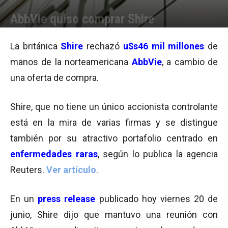
AbbVie quiso comprar Shire
Por
Equipo de Redacción
-
20/06/2014 09:42
La británica
Shire
rechazó
u$s46 mil millones
de
manos de la norteamericana
AbbVie
, a cambio de
una oferta de compra.
Shire, que no tiene un único accionista controlante
está en la mira de varias firmas y se distingue
también por su atractivo portafolio centrado en
enfermedades raras
, según lo publica la agencia
Reuters.
Ver artículo
.
En un
press release
publicado hoy viernes 20 de
junio, Shire dijo que mantuvo una reunión con