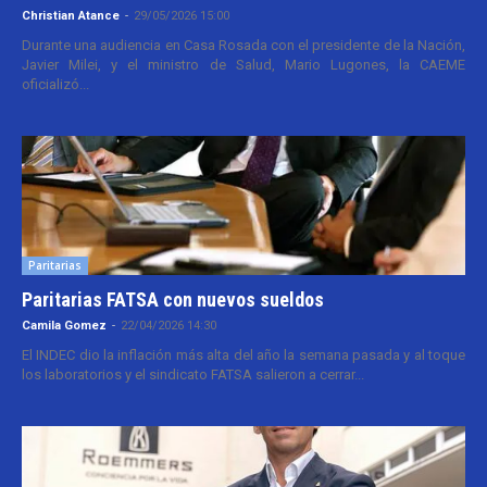
Christian Atance
-
29/05/2026 15:00
Durante una audiencia en Casa Rosada con el presidente de la Nación,
Javier Milei, y el ministro de Salud, Mario Lugones, la CAEME
oficializó...
Paritarias
Paritarias FATSA con nuevos sueldos
Camila Gomez
-
22/04/2026 14:30
El INDEC dio la inflación más alta del año la semana pasada y al toque
los laboratorios y el sindicato FATSA salieron a cerrar...