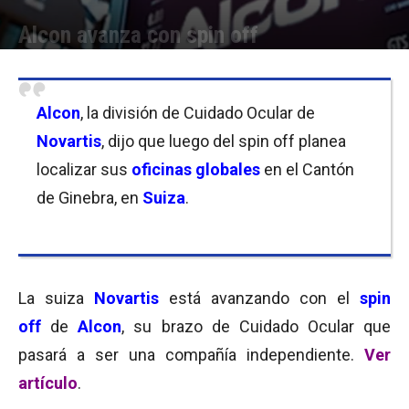
Alcon avanza con spin off
Por
Micaela Bitch
-
12/09/2018 08:00
Alcon
, la división de Cuidado Ocular de
Novartis
, dijo que luego del spin off planea
localizar sus
oficinas globales
en el Cantón
de Ginebra, en
Suiza
.
La suiza
Novartis
está avanzando con el
spin
off
de
Alcon
, su brazo de Cuidado Ocular que
pasará a ser una compañía independiente.
Ver
artículo
.