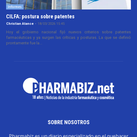
Informes
CILFA: postura sobre patentes
Christian Atance
-
18/03/2026 15:45
Hoy el gobierno nacional fijó nuevos criterios sobre patentes
farmacéuticas y ya surgen las críticas y posturas. La que se definió
prontamente fue la...
SOBRE NOSOTROS
Pharmabiz es un diario especializado en el quehacer