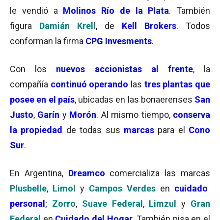
le vendió a
Molinos Río de la Plata
. También
figura
Damián Krell
, de
Kell Brokers
. Todos
conforman la firma
CPG Invesments
.
Con los
nuevos accionistas al frente
, la
compañía
continuó operando
las
tres plantas que
posee en el país
, ubicadas en las bonaerenses
San
Justo
,
Garín
y
Morón
.
Al mismo tiempo,
conserva
la propiedad
de todas sus
marcas
para el
Cono
Sur
.
En Argentina,
Dreamco
comercializa las marcas
Plusbelle
,
Limol
y
Campos Verdes
en
cuidado
personal
;
Zorro
,
Suave Federal
,
Limzul
y
Gran
Federal
en
Cuidado del Hogar
. También pisa en el