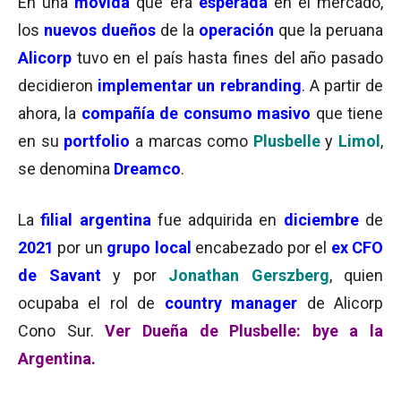
En una
movida
que era
esperada
en el mercado,
los
nuevos dueños
de la
operación
que la peruana
Alicorp
tuvo en el país hasta fines del año pasado
decidieron
implementar un rebranding
. A partir de
ahora, la
compañía de consumo masivo
que tiene
en su
portfolio
a marcas como
Plusbelle
y
Limol
,
se denomina
Dreamco
.
La
filial argentina
fue adquirida en
diciembre
de
2021
por un
grupo local
encabezado por el
ex CFO
de Savant
y por
Jonathan Gerszberg
, quien
ocupaba el rol de
country manager
de Alicorp
Cono Sur.
Ver Dueña de Plusbelle: bye a la
Argentina.