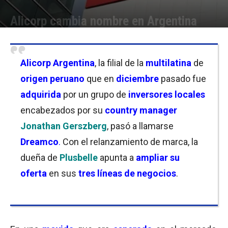
Alicorp cambia nombre en Argentina
Por
Christian Atance
-
07/03/2022 13:30
Alicorp Argentina
, la filial de la
multilatina
de
origen peruano
que en
diciembre
pasado fue
adquirida
por un grupo de
inversores locales
encabezados por su
country manager
Jonathan Gerszberg
, pasó a llamarse
Dreamco
.
Con el relanzamiento de marca, la
dueña de
Plusbelle
apunta a
ampliar su
oferta
en sus
tres líneas de negocios
.