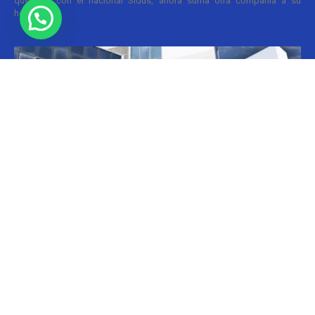
quedado con el nacional Sidus, ahora suma otra compañía a su
holding....
Informes
CILFA: postura sobre patentes
Christian Atance
-
18/03/2026 15:45
Hoy el gobierno nacional fijó nuevos criterios sobre patentes
farmacéuticas y ya surgen las críticas y posturas. La que se definió
prontamente fue la...