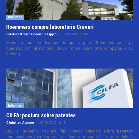
Informes
Roemmers compra laboratorio Craveri
Cristina Kroll / Florencia Lippo
-
05/05/2026 20:00
Menos de un año después de que el grupo Roemmers se haya
quedado con el nacional Sidus, ahora suma otra compañía a su
holding....
Informes
CILFA: postura sobre patentes
Christian Atance
-
18/03/2026 15:45
Hoy el gobierno nacional fijó nuevos criterios sobre patentes
farmacéuticas y ya surgen las críticas y posturas. La que se definió