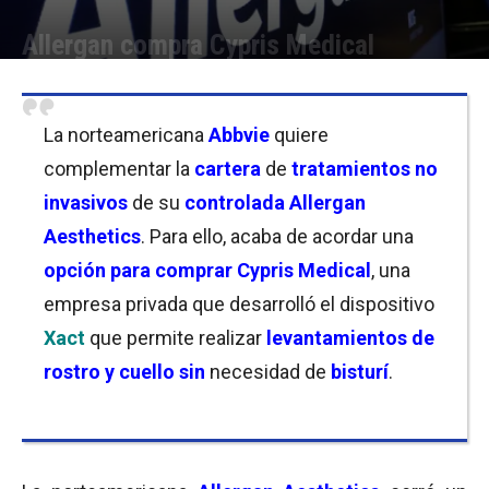
Allergan compra Cypris Medical
Por
Christian Atance
-
12/01/2021 21:00
La norteamericana
Abbvie
quiere
complementar la
cartera
de
tratamientos no
invasivos
de su
controlada Allergan
Aesthetics
. Para ello, acaba de acordar una
opción para comprar Cypris Medical
, una
empresa privada que desarrolló el dispositivo
Xact
que permite realizar
levantamientos de
rostro y cuello sin
necesidad de
bisturí
.