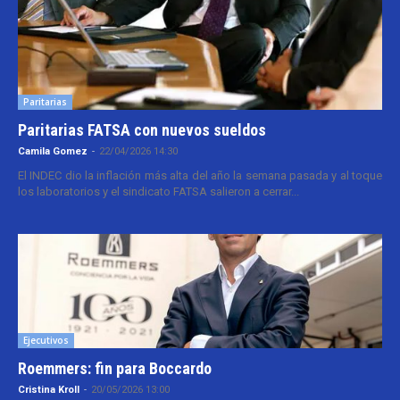
Paritarias
Paritarias FATSA con nuevos sueldos
Camila Gomez
-
22/04/2026 14:30
El INDEC dio la inflación más alta del año la semana pasada y al toque
los laboratorios y el sindicato FATSA salieron a cerrar...
Ejecutivos
Roemmers: fin para Boccardo
Cristina Kroll
-
20/05/2026 13:00