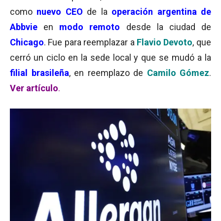
como
nuevo CEO
de la
operación argentina de
Abbvie
en
modo remoto
desde la ciudad de
Chicago
. Fue para reemplazar a
Flavio Devoto
, que
cerró un ciclo en la sede local y que se mudó a la
filial brasileña
, en reemplazo de
Camilo Gómez
.
Ver artículo
.