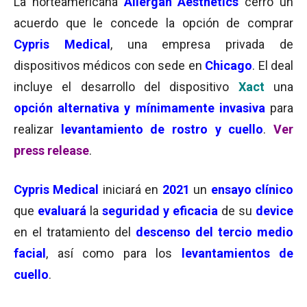
La norteamericana
Allergan Aesthetics
cerró un
acuerdo que le concede la opción de comprar
Cypris Medical
, una empresa privada de
dispositivos médicos con sede en
Chicago
. El deal
incluye el desarrollo del dispositivo
Xact
una
o
p
ción alternativa y mínimamente invasiva
para
realizar
levantamiento de rostro y cuello
.
Ver
press release
.
Cypris Medical
iniciará en
2021
un
ensayo clínico
que
evaluará
la
s
eg
uridad y eficacia
de su
device
en el tratamiento del
descenso del tercio medio
facial
, así como para los
levantamientos de
cuello
.