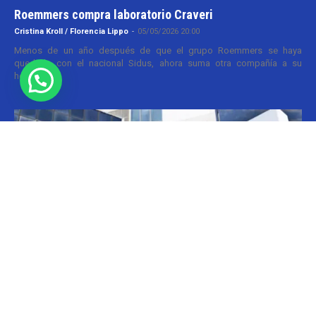
Roemmers compra laboratorio Craveri
Cristina Kroll / Florencia Lippo
-
05/05/2026 20:00
Menos de un año después de que el grupo Roemmers se haya
quedado con el nacional Sidus, ahora suma otra compañía a su
holding....
Informes
CILFA: postura sobre patentes
Christian Atance
-
18/03/2026 15:45
Hoy el gobierno nacional fijó nuevos criterios sobre patentes
farmacéuticas y ya surgen las críticas y posturas. La que se definió
prontamente fue la...