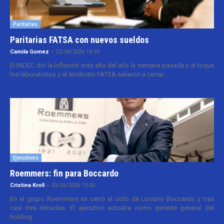
Paritarias
Paritarias FATSA con nuevos sueldos
Camila Gomez
-
22/04/2026 14:30
El INDEC dio la inflación más alta del año la semana pasada y al toque
los laboratorios y el sindicato FATSA salieron a cerrar...
Ejecutivos
Roemmers: fin para Boccardo
Cristina Kroll
-
20/05/2026 13:00
En el grupo Roemmers se cerró el ciclo de Luciano Boccardo y tras
casi tres décadas. El ejecutivo actuaba como gerente general del
holding...