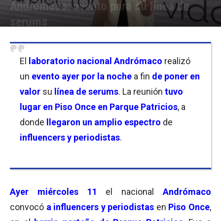
Andrómaco: evento para su línea de
serums
Por
Cristina Kroll / Hernán Mombelli / Camila Goldfeder
-
12/10/2023 15:30
El
laboratorio nacional Andrómaco
realizó
un
evento ayer por la noche
a fin
de poner en
valor
su
línea de serums
. La reunión
tuvo
lugar en Piso Once en Parque Patricios
, a
donde
llegaron un amplio espectro
de
influencers y periodistas
.
Ayer miércoles 11
el nacional
Andrómaco
convocó
a influencers y periodistas
en
Piso Once
,