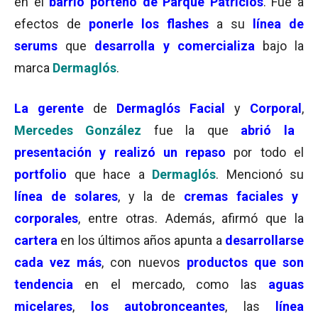
en el
barrio porteño de Parque Patricios
. Fue a
efectos de
ponerle los flashes
a su
línea de
serums
que
desarrolla y comercializa
bajo la
marca
Dermaglós
.
La gerente
de
Dermaglós Facial
y
Corporal
,
Mercedes González
fue la que
abrió la
presentación y realizó un repaso
por todo el
portfolio
que hace a
Dermaglós
. Mencionó su
línea de solares
, y la de
cremas faciales y
corporales
, entre otras. Además, afirmó que la
cartera
en los últimos años apunta a
desarrollarse
cada vez más
, con nuevos
productos que son
tendencia
en el mercado, como las
aguas
micelares
,
los autobronceantes
, las
línea