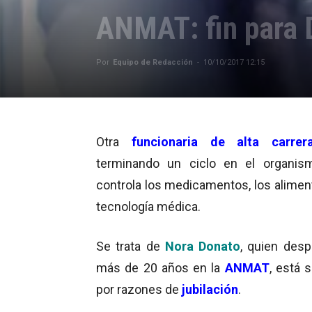
ANMAT: fin para 
Por
Equipo de Redacción
-
10/10/2017 12:15
Otra
funcionaria de alta carrer
terminando un ciclo en el organis
controla los medicamentos, los aliment
tecnología médica.
Se trata de
Nora Donato
, quien des
más de 20 años en la
ANMAT
, está 
por razones de
jubilación
.