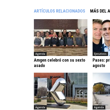
ARTÍCULOS RELACIONADOS
MÁS DEL 
Agenda
Ejecutivos
Amgen celebró con su sexto
Pases: pr
asado
agosto
Agenda
Agenda