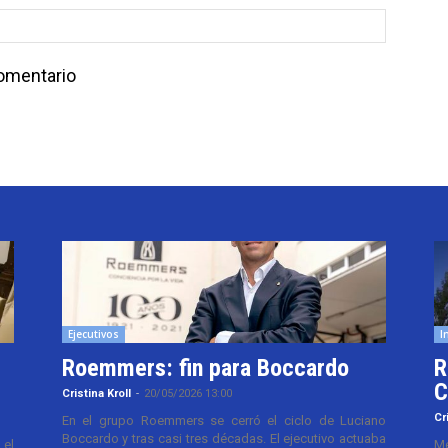
comentario
Ejecutivos
I
Roemmers: fin para Boccardo
R
C
Cristina Kroll
-
20/05/2026 13:00
Cr
En el grupo Roemmers se cerró el ciclo de Luciano
Boccardo y tras casi tres décadas. El ejecutivo actuaba
el
Me