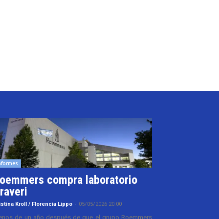
nformes
oemmers compra laboratorio
raveri
istina Kroll / Florencia Lippo
-
05/05/2026 20:00
nos de un año después de que el grupo Roemmers