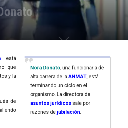
Donato
a
está
mo que
Nora Donato
, una funcionaria de
os y la
alta carrera de la
ANMAT
, está
terminando un ciclo en el
organismo. La directora de
pués de
asuntos jurídicos
sale por
saliendo
razones de
jubilación
.