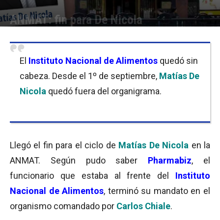
ANMAT: fin para De Nicola
Por
Cristina Kroll
-
04/09/2017 16:15
El
Instituto Nacional de Alimentos
quedó sin
cabeza. Desde el 1º de septiembre,
Matías De
Nicola
quedó fuera del organigrama.
Llegó el fin para el ciclo de
Matías De Nicola
en la
ANMAT. Según pudo saber
Pharmabiz
, el
funcionario que estaba al frente del
Instituto
Nacional de Alimentos
, terminó su mandato en el
organismo comandado por
Carlos Chiale
.