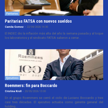
Paritarias
Paritarias FATSA con nuevos sueldos
Camila Gomez
-
22/04/2026 14:30
El INDEC dio la inflación más alta del año la semana pasada y al toque
los laboratorios y el sindicato FATSA salieron a cerrar...
Ejecutivos
Roemmers: fin para Boccardo
Cristina Kroll
-
20/05/2026 13:00
En el grupo Roemmers se cerró el ciclo de Luciano Boccardo y tras
casi tres décadas. El ejecutivo actuaba como gerente general del
holding...