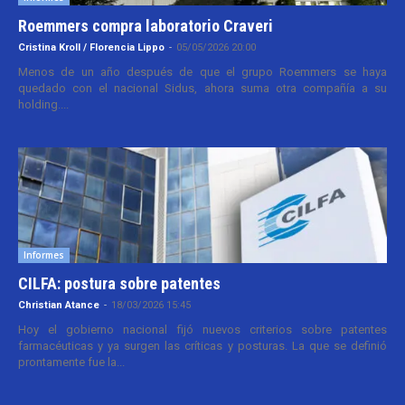
Roemmers compra laboratorio Craveri
Cristina Kroll / Florencia Lippo
-
05/05/2026 20:00
Menos de un año después de que el grupo Roemmers se haya
quedado con el nacional Sidus, ahora suma otra compañía a su
holding....
Informes
CILFA: postura sobre patentes
Christian Atance
-
18/03/2026 15:45
Hoy el gobierno nacional fijó nuevos criterios sobre patentes
farmacéuticas y ya surgen las críticas y posturas. La que se definió
prontamente fue la...