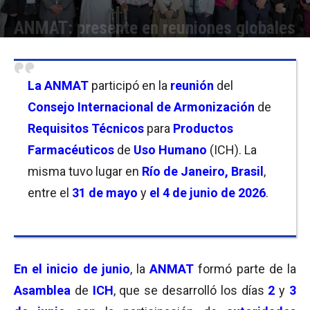
ANMAT: presente en reuniones globales
Por
Florencia Lippo
-
10/06/2026 18:45
La ANMAT
participó en la
reunión
del
Consejo Internacional de Armonización
de
Requisitos Técnicos
para
Productos
Farmacéuticos
de
Uso Humano
(ICH). La
misma tuvo lugar en
Río de Janeiro, Brasil
,
entre el
31 de mayo
y
el 4 de junio de 2026
.
En el inicio de junio
, la
ANMAT
formó parte de la
Asamblea
de
ICH
, que se desarrolló los días
2
y
3