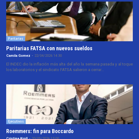
Paritarias
Paritarias FATSA con nuevos sueldos
Camila Gomez
-
22/04/2026 14:30
El INDEC dio la inflación más alta del año la semana pasada y al toque
los laboratorios y el sindicato FATSA salieron a cerrar...
Ejecutivos
Roemmers: fin para Boccardo
Cristina Kroll
-
20/05/2026 13:00