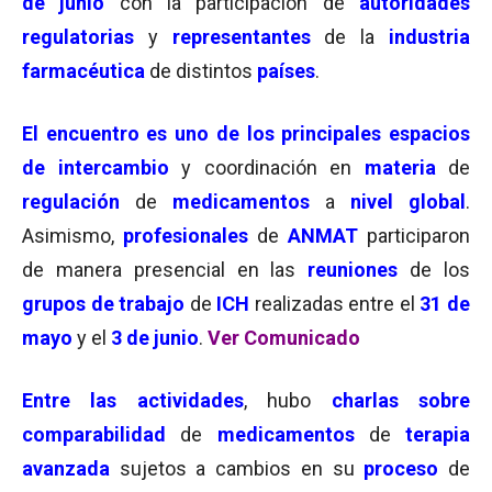
de junio
con la participación de
autoridades
regulatorias
y
representantes
de la
industria
farmacéutica
de distintos
países
.
El encuentro es uno de los principales espacios
de intercambio
y coordinación en
materia
de
regulación
de
medicamentos
a
nivel global
.
Asimismo,
profesionales
de
ANMAT
participaron
de manera presencial en las
reuniones
de los
grupos de trabajo
de
ICH
realizadas entre el
31 de
mayo
y el
3 de junio
.
Ver Comunicado
Entre las actividades
, hubo
charlas sobre
comparabilidad
de
medicamentos
de
terapia
avanzada
sujetos a cambios en su
proceso
de