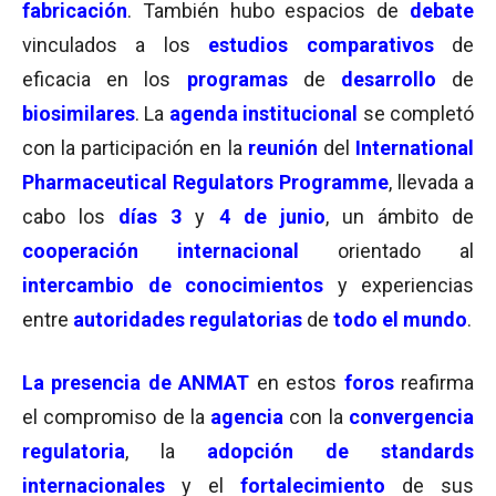
fabricación
. También hubo espacios de
debate
vinculados a los
estudios comparativos
de
eficacia en los
programas
de
desarrollo
de
biosimilares
. La
agenda instituciona
l
se completó
con la participación en la
reunión
del
International
Pharmaceutical Regulators Programme
, llevada a
cabo los
días 3
y
4 de junio
, un ámbito de
cooperación internacional
orientado al
intercambio de conocimientos
y experiencias
entre
autoridades regulatorias
de
todo el mundo
.
La presencia de ANMAT
en estos
foros
reafirma
el compromiso de la
a
gencia
con la
convergencia
regulatoria
, la
adopción de standards
internacionales
y el
fortalecimiento
de sus