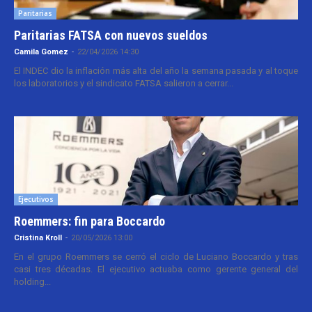
Paritarias
Paritarias FATSA con nuevos sueldos
Camila Gomez
-
22/04/2026 14:30
El INDEC dio la inflación más alta del año la semana pasada y al toque
los laboratorios y el sindicato FATSA salieron a cerrar...
Ejecutivos
Roemmers: fin para Boccardo
Cristina Kroll
-
20/05/2026 13:00
En el grupo Roemmers se cerró el ciclo de Luciano Boccardo y tras
casi tres décadas. El ejecutivo actuaba como gerente general del
holding...