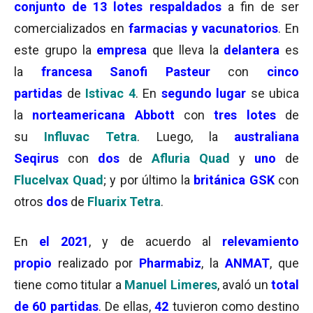
conjunto de 13 lotes respaldados
a fin de ser
comercializados en
farmacias y vacunatorios
. En
este grupo la
empresa
que lleva la
delantera
es
la
francesa Sanofi Pasteur
con
cinco
partidas
de
Istivac 4
. En
segundo lugar
se ubica
la
norteamericana
Abbott
con
tres lotes
de
su
Influvac Tetra
. Luego, la
australiana
Seqirus
con
dos
de
Afluria Quad
y
uno
de
Flucelvax
Quad
; y por último la
británica GSK
con
otros
dos
de
Fluarix Tetra
.
En
el 2021
, y de acuerdo al
relevamiento
propio
realizado por
Pharmabiz
, la
ANMAT
, que
tiene como titular a
Manuel Limeres
, avaló un
total
de 60 partidas
. De ellas,
42
tuvieron como destino