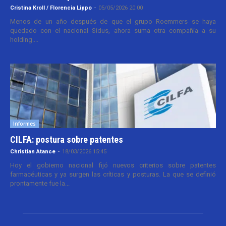
Cristina Kroll / Florencia Lippo
-
05/05/2026 20:00
Menos de un año después de que el grupo Roemmers se haya
quedado con el nacional Sidus, ahora suma otra compañía a su
holding....
Informes
CILFA: postura sobre patentes
Christian Atance
-
18/03/2026 15:45
Hoy el gobierno nacional fijó nuevos criterios sobre patentes
farmacéuticas y ya surgen las críticas y posturas. La que se definió
prontamente fue la...