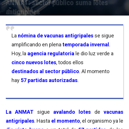
ANMAT: sector público suma lotes
antigripales
Por
Anabella Vinitzca
-
09/06/2022 13:00
La
nómina de vacunas antigripales
se sigue
amplificando en plena
temporada invernal
.
Hoy, la
agencia regulatoria
le dio luz verde a
cinco nuevos lotes
, todos ellos
destinados
al sector público
.
Al momento
hay
57 partidas autorizadas
.
La ANMAT
sigue
avalando lotes
de
vacunas
antigripales
. Hasta
el momento
, el organismo ya le