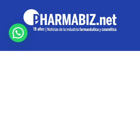
SOBRE NOSOTROS
Pharmabiz es un diario especializado en el quehacer
de la industria farmacéutica y cosmética. Investiga y
analiza noticias desde la Ciudad de Buenos Aires para
toda la región
Contáctanos:
info@pharmabiz.net
SEGUINOS