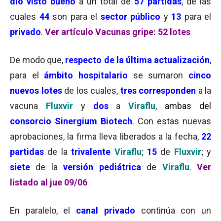
dio
visto bueno
a un total de
57 partidas
, de las
cuales
44
son para el
sector público
y
13
para el
privado
.
Ver
artículo Vacunas gripe: 52 lotes
De modo que,
respecto de la última actualización
,
para el
ámbito hospitalario
se sumaron
cinco
nuevos lotes
de los cuales,
tres corresponden
a la
vacuna
Fluxvir
y
dos
a
Viraflu
, ambas del
consorcio Sinergium Biotech
. Con estas nuevas
aprobaciones, la firma lleva liberados a la fecha,
22
partidas
de la
trivalente
Viraflu
;
15
de
Fluxvir
; y
siete
de la
versión pediátrica
de
Viraflu
.
Ver
listado al jue 09/06
En paralelo, el
canal privado
continúa con un