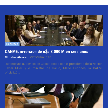
Empresas
CAEME: inversión de u$s 8.000 M en seis años
Christian Atance
-
29/05/2026 15:00
Durante una audiencia en Casa Rosada con el presidente de la Nación,
Javier Milei, y el ministro de Salud, Mario Lugones, la CAEME
oficializó...