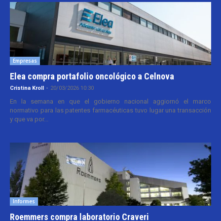
Empresas
Elea compra portafolio oncológico a Celnova
Cristina Kroll
-
20/03/2026 10:30
En la semana en que el gobierno nacional aggiornó el marco
normativo para las patentes farmacéuticas tuvo lugar una transacción
y que va por...
Informes
Roemmers compra laboratorio Craveri