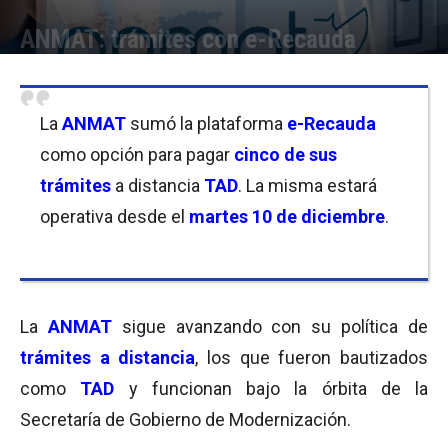
ANMAT: trámites con e-Recauda
Por
Florencia Costas
-
06/12/2019 10:30
La
ANMAT
sumó la plataforma
e-Recauda
como opción para pagar
cinco de sus
trámites
a distancia
TAD
. La misma estará
operativa desde el
martes 10 de diciembre
.
La
ANMAT
sigue avanzando con su política de
trámites a distancia
, los que fueron bautizados
como
TAD
y funcionan bajo la órbita de la
Secretaría de Gobierno de Modernización.