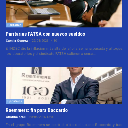
Paritarias
Paritarias FATSA con nuevos sueldos
Camila Gomez
-
22/04/2026 14:30
El INDEC dio la inflación más alta del año la semana pasada y al toque
los laboratorios y el sindicato FATSA salieron a cerrar...
Ejecutivos
Roemmers: fin para Boccardo
Cristina Kroll
-
20/05/2026 13:00
En el grupo Roemmers se cerró el ciclo de Luciano Boccardo y tras