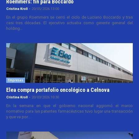
Roemmers: fin para Boccardo
Cristina Kroll
-
20/05/2026 13:00
En el grupo Roemmers se cerró el ciclo de Luciano Boccardo y tras
casi tres décadas. El ejecutivo actuaba como gerente general del
holding...
Empresas
Elea compra portafolio oncológico a Celnova
Cristina Kroll
-
20/03/2026 10:30
En la semana en que el gobierno nacional aggiornó el marco
normativo para las patentes farmacéuticas tuvo lugar una transacción
y que va por...