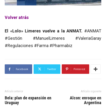
Volver atrás
El «Lolo» Limeres vuelve a la ANMAT.
#ANMAT
#Gestión #ManuelLimeres #ValeriaGaray
#Regulaciones #Farma #Pharmabiz
Facebook
Twitter
Pinterest
Artículo anterior
Artículo siguiente
Bela: plan de expansión en
Alcon: enroque en
Uruguay
Argentina