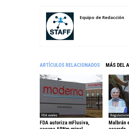
Equipo de Redacción
ARTÍCULOS RELACIONADOS
MÁS DEL 
FDA avales
Regulacione
FDA autoriza mFlusiva,
Malbrán e
vacuna ARNm gripal
acuerdo