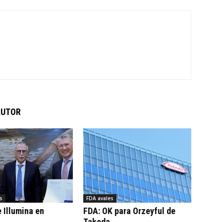
AUTOR
s
FDA avales
 Illumina en
FDA: OK para Orzeyful de
Takeda