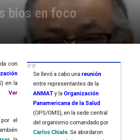
 bios en foco
ada con
zación
Se llevó a cabo una
reunión
) en la
entre representantes de la
al.
Ver
ANMAT
y la
Organización
Panamericana de la Salud
(OPS/OMS), en la sede central
 por el
del organismo comandado por
también
Carlos Chiale
. Se abordaron
rras
, la