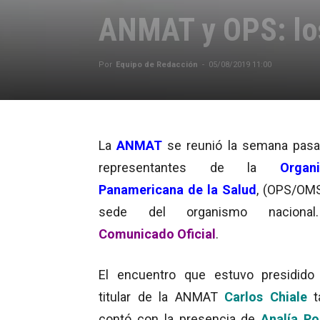
ANMAT y OPS: los
Por
Equipo de Redacción
-
05/08/2019 11:00
La
ANMAT
se reunió la semana pas
representantes de la
Organi
Panamericana de la Salud
, (OPS/OMS
sede del organismo nacion
Comunicado Oficial
.
El encuentro que estuvo presidido
titular de la ANMAT
Carlos Chiale
contó con la presencia de
Analía Po