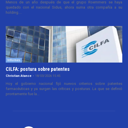
Menos de un año después de que el grupo Roemmers se haya
quedado con el nacional Sidus, ahora suma otra compañía a su
holding....
Informes
CILFA: postura sobre patentes
Christian Atance
-
18/03/2026 15:45
Hoy el gobierno nacional fijó nuevos criterios sobre patentes
farmacéuticas y ya surgen las críticas y posturas. La que se definió
prontamente fue la...