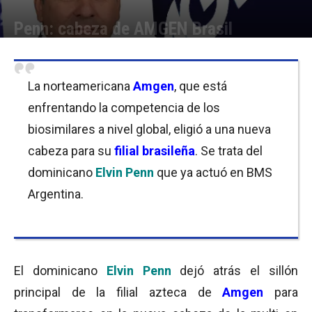
Penn: cabeza de AMGEN Brasil
Por
Equipo de Redacción
-
05/08/2019 10:45
La norteamericana
Amgen
, que está
enfrentando la competencia de los
biosimilares a nivel global, eligió a una nueva
cabeza para su
filial brasileña
. Se trata del
dominicano
Elvin Penn
que ya actuó en BMS
Argentina.
El dominicano
Elvin Penn
dejó atrás el sillón
principal de la filial azteca de
Amgen
para