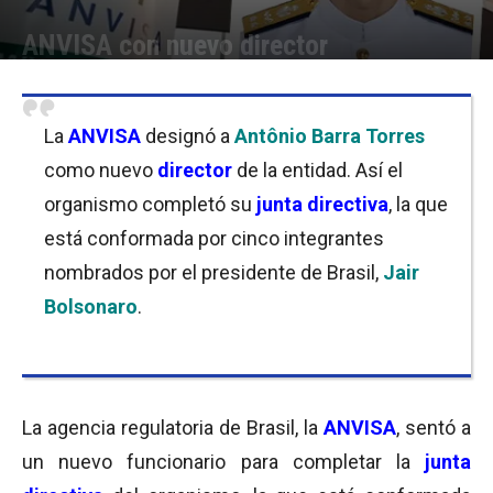
ANVISA con nuevo director
Por
Equipo de Redacción
-
15/07/2019 10:00
La
ANVISA
designó a
Antônio Barra Torres
como nuevo
director
de la entidad. Así el
organismo completó su
junta directiva
, la que
está conformada por cinco integrantes
nombrados por el presidente de Brasil,
Jair
Bolsonaro
.
La agencia regulatoria de Brasil, la
ANVISA
, sentó a
un nuevo funcionario para completar la
junta