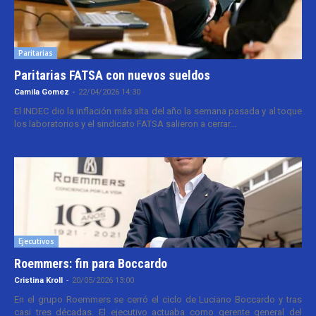
Paritarias
Paritarias FATSA con nuevos sueldos
Camila Gomez
-
22/04/2026 14:30
El INDEC dio la inflación más alta del año la semana pasada y al toque
los laboratorios y el sindicato FATSA salieron a cerrar...
Ejecutivos
Roemmers: fin para Boccardo
Cristina Kroll
-
20/05/2026 13:00
En el grupo Roemmers se cerró el ciclo de Luciano Boccardo y tras
casi tres décadas. El ejecutivo actuaba como gerente general del