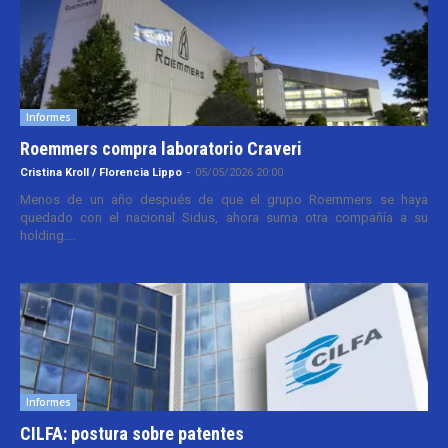
Informes
Roemmers compra laboratorio Craveri
Cristina Kroll / Florencia Lippo
-
05/05/2026 20:00
Menos de un año después de que el grupo Roemmers se haya
quedado con el nacional Sidus, ahora suma otra compañía a su
holding....
Informes
CILFA: postura sobre patentes