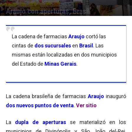
Araujo con aperturas, Brasil
Por
Florencia Costas
-
17/07/2018 08:45
La cadena de farmacias
Araujo
cortó las
cintas de
dos sucursales
en
Brasil
. Las
mismas están localizadas en dos municipios
del Estado de
Minas Gerais
.
La cadena brasileña de farmacias
Araujo
inauguró
dos nuevos puntos de venta
.
Ver sitio
La
dupla de aperturas
se materializó en los
municipios de Divinópolis y São João del-Rei,