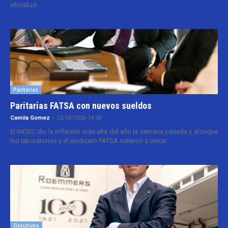
oficializó...
Paritarias
Paritarias FATSA con nuevos sueldos
Camila Gomez
-
22/04/2026 14:30
El INDEC dio la inflación más alta del año la semana pasada y al toque
los laboratorios y el sindicato FATSA salieron a cerrar...
Ejecutivos