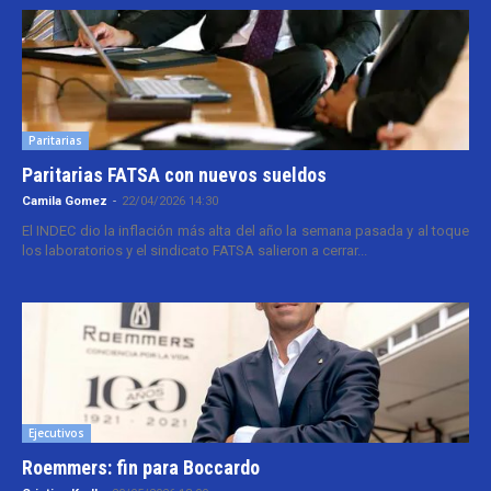
Paritarias
Paritarias FATSA con nuevos sueldos
Camila Gomez
-
22/04/2026 14:30
El INDEC dio la inflación más alta del año la semana pasada y al toque
los laboratorios y el sindicato FATSA salieron a cerrar...
Ejecutivos
Roemmers: fin para Boccardo