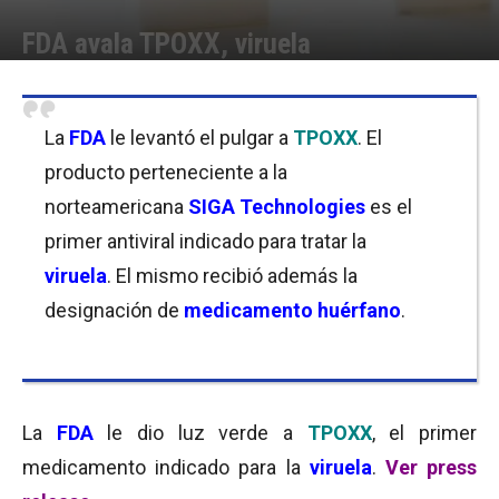
FDA avala TPOXX, viruela
Por
Equipo de Redacción
-
17/07/2018 08:30
La
FDA
le levantó el pulgar a
TPOXX
. El
producto perteneciente a la
norteamericana
SIGA Technologies
es el
primer antiviral indicado para tratar la
viruela
. El mismo recibió además la
designación de
medicamento huérfano
.
La
FDA
le dio luz verde a
TPOXX
, el primer
medicamento indicado para la
viruela
.
Ver press