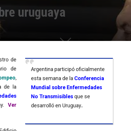
bre uruguaya
istro de
ario de
Argentina participó oficialmente
ompeo
,
esta semana de la
Conferencia
a de la
Mundial sobre Enfermedades
edades
No Transmisibles
que se
ay.
Ver
desarrolló en Uruguay
.
Edificio