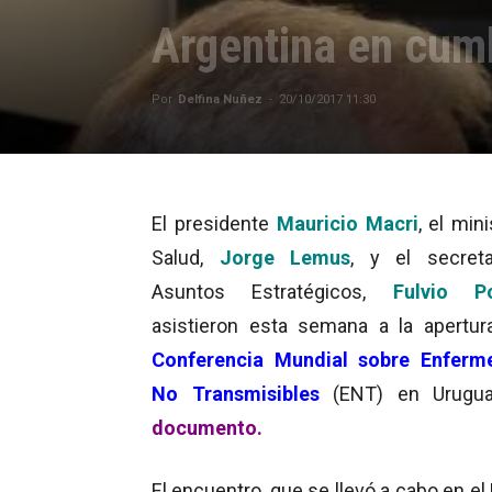
Argentina en cum
Por
Delfina Nuñez
-
20/10/2017 11:30
El presidente
Mauricio Macri
, el min
Salud,
Jorge Lemus
, y el secret
Asuntos Estratégicos,
Fulvio P
asistieron esta semana a la apertur
Conferencia Mundial sobre Enferm
No Transmisibles
(ENT) en Urugu
documento.
El encuentro, que se llevó a cabo en el 