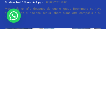
Cristina Kroll / Florencia Lippo
-
05/05/2026 20:00
Menos de un año después de que el grupo Roemmers se haya
quedado con el nacional Sidus, ahora suma otra compañía a su
holding....
Informes
CILFA: postura sobre patentes
Christian Atance
-
18/03/2026 15:45
Hoy el gobierno nacional fijó nuevos criterios sobre patentes
farmacéuticas y ya surgen las críticas y posturas. La que se definió
prontamente fue la...