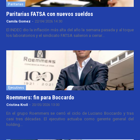
Paritarias
Paritarias FATSA con nuevos sueldos
Camila Gomez
-
22/04/2026 14:30
El INDEC dio la inflación más alta del año la semana pasada y al toque
los laboratorios y el sindicato FATSA salieron a cerrar...
Ejecutivos
Roemmers: fin para Boccardo
Cristina Kroll
-
20/05/2026 13:00
En el grupo Roemmers se cerró el ciclo de Luciano Boccardo y tras
casi tres décadas. El ejecutivo actuaba como gerente general del
holding...