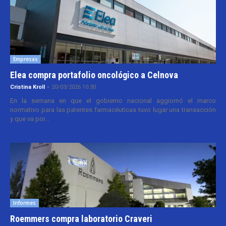
Empresas
Elea compra portafolio oncológico a Celnova
Cristina Kroll
-
20/03/2026 10:30
En la semana en que el gobierno nacional aggiornó el marco
normativo para las patentes farmacéuticas tuvo lugar una transacción
y que va por...
Informes
Roemmers compra laboratorio Craveri