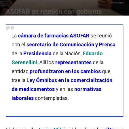
ASOFAR en reunión con gobierno
Por
Florencia Lippo
-
17/01/2024 19:15
La
cámara de farmacias ASOFAR
se reunió
con el
secretario de Comunicación y Prensa
de la
Presidencia
de la Nación,
Eduardo
Serenellini
. Allí los
representantes
de la
entidad
profundizaron en los cambios
que
trae la
Ley Ómnibus en la comercialización
de medicamentos
y en las
normativas
laborales
contempladas.