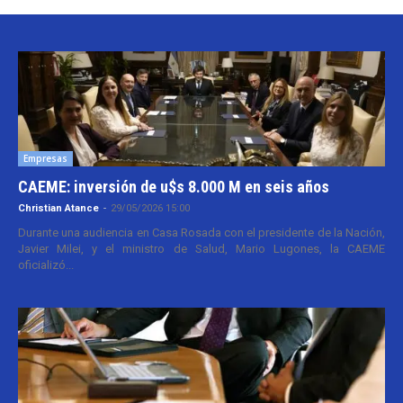
Empresas
CAEME: inversión de u$s 8.000 M en seis años
Christian Atance
-
29/05/2026 15:00
Durante una audiencia en Casa Rosada con el presidente de la Nación,
Javier Milei, y el ministro de Salud, Mario Lugones, la CAEME
oficializó...