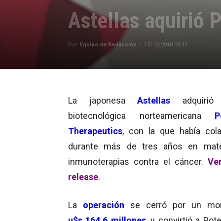
Astellas aquirió 
Por
Equipo de Redacción
-
17/12/2018 08:45
La japonesa
Astellas
adquirió
biotecnológica norteamericana
P
Therapeutics
, con la que había col
durante más de tres años en mate
inmunoterapias contra el cáncer.
Ve
release
.
La
operación
se cerró por un mo
u$s
16
4.6 millones
, y convirtió a Pot