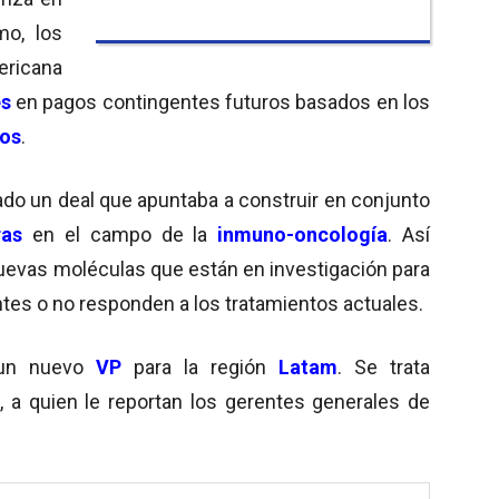
mo, los
ricana
es
en pagos contingentes futuros basados ​​en los
cos
.
do un deal
que apuntaba a construir en conjunto
ras
en el campo de la
inmuno-oncología
. Así
nuevas moléculas que están en investigación para
ntes o no responden a los tratamientos actuales.
 un nuevo
VP
para la región
Latam
. Se trata
z
, a quien le reportan los gerentes generales de