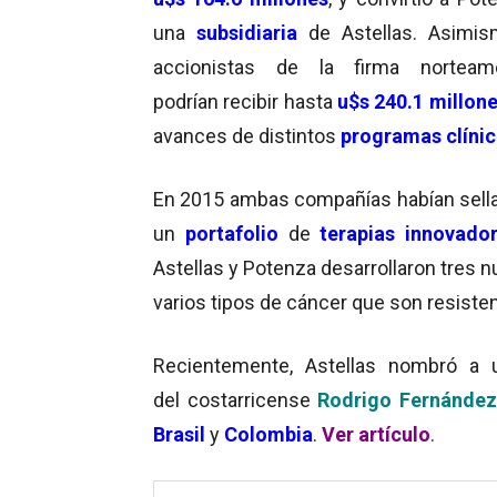
una
subsidiaria
de Astellas. Asimis
accionistas de la firma norteame
podrían recibir hasta
u$s 240.1 millon
avances de distintos
programas clíni
En 2015 ambas compañías habían sella
un
portafolio
de
terapias innovado
Astellas y Potenza desarrollaron tres 
varios tipos de cáncer que son resiste
Recientemente, Astellas nombró a
del costarricense
Rodrigo Fernánde
Brasil
y
Colombia
.
Ver artículo
.