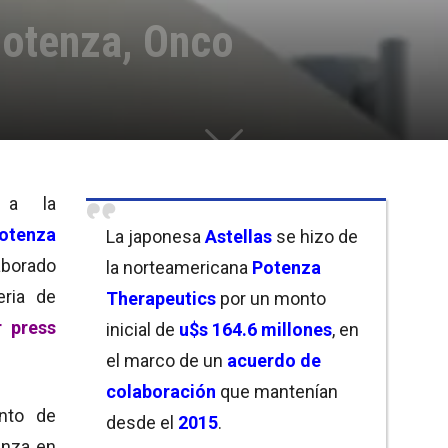
Potenza, Onco
 a la
otenza
La japonesa
Astellas
se hizo de
aborado
la norteamericana
Potenza
ria de
Therapeutics
por un monto
r press
inicial de
u$s 164.6 millones
, en
el marco de un
acuerdo de
colaboración
que mantenían
nto de
desde el
2015
.
enza en