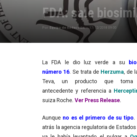
FDA: sale biosimi
Por
Equipo de Redacción
-
17/12/2018 09:00
La FDA le dio luz verde a su
bio
número 16
. Se trata de
Herzuma
, de l
Teva, un producto que toma
antecedente y referencia a
Hercepti
suiza Roche.
Ver Press Release
.
Aunque
no es el primero de su tipo
.
atrás la agencia regulatoria de Estado
ya le había levantado el pulgar a
Og