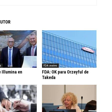
AUTOR
s
FDA avales
 Illumina en
FDA: OK para Orzeyful de
Takeda