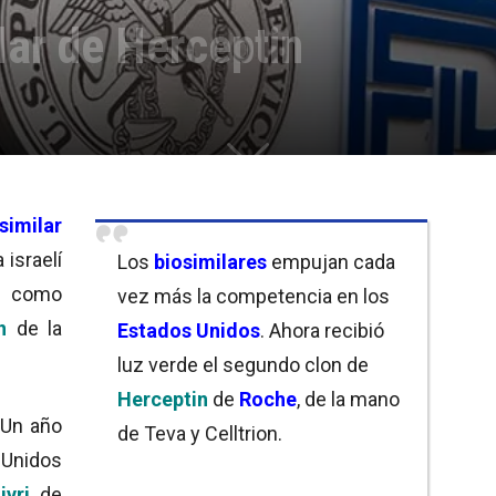
lar de Herceptin
similar
a israelí
Los
biosimilares
empujan cada
 como
vez más la competencia en los
n
de la
Estados Unidos
. Ahora recibió
luz verde el segundo clon de
Herceptin
de
Roche
, de la mano
 Un año
de Teva y Celltrion.
s Unidos
ivri
de