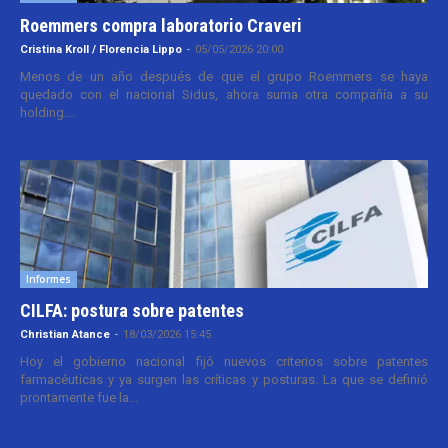
Roemmers compra laboratorio Craveri
Cristina Kroll / Florencia Lippo
-
05/05/2026 20:00
Menos de un año después de que el grupo Roemmers se haya
quedado con el nacional Sidus, ahora suma otra compañía a su
holding....
Informes
CILFA: postura sobre patentes
Christian Atance
-
18/03/2026 15:45
Hoy el gobierno nacional fijó nuevos criterios sobre patentes
farmacéuticas y ya surgen las críticas y posturas. La que se definió
prontamente fue la...