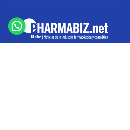
SOBRE NOSOTROS
Pharmabiz es un diario especializado en el quehacer
de la industria farmacéutica y cosmética. Investiga y
analiza noticias desde la Ciudad de Buenos Aires para
toda la región
Contáctanos:
info@pharmabiz.net
SEGUINOS