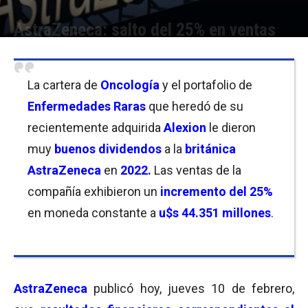
AstraZeneca: salto del 25% en ventas
Por
Christian Atance
-
09/02/2023 09:15
La cartera de
Oncología
y el portafolio de
Enfermedades Raras
que heredó de su
recientemente adquirida
Alexion
le dieron
muy
buenos dividendos
a la
británica
AstraZeneca
en
2022.
Las ventas de la
compañía exhibieron un
incremento del 25%
en moneda constante a
u$s 44.351 millones
.
AstraZeneca
publicó hoy, jueves 10 de febrero,