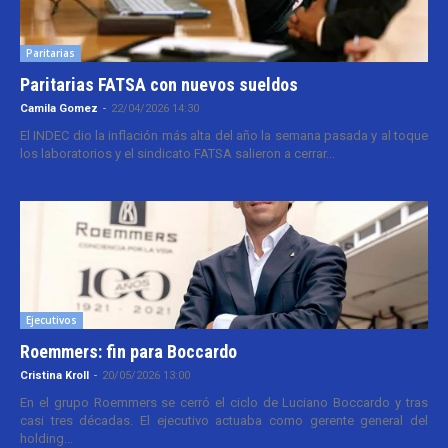
Paritarias
Paritarias FATSA con nuevos sueldos
Camila Gomez
-
22/04/2026 14:30
El INDEC dio la inflación más alta del año la semana pasada y al toque
los laboratorios y el sindicato FATSA salieron a cerrar...
Ejecutivos
Roemmers: fin para Boccardo
Cristina Kroll
-
20/05/2026 13:00
En el grupo Roemmers se cerró el ciclo de Luciano Boccardo y tras
casi tres décadas. El ejecutivo actuaba como gerente general del
holding...