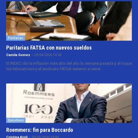
Paritarias
Paritarias FATSA con nuevos sueldos
Camila Gomez
-
22/04/2026 14:30
El INDEC dio la inflación más alta del año la semana pasada y al toque
los laboratorios y el sindicato FATSA salieron a cerrar...
Ejecutivos
Roemmers: fin para Boccardo
Cristina Kroll
-
20/05/2026 13:00