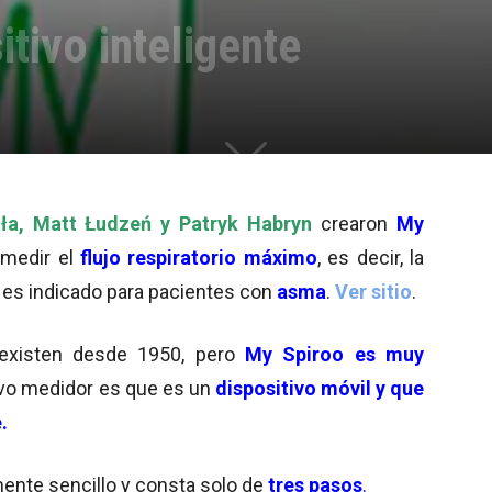
tivo inteligente
ała, Matt Łudzeń y Patryk Habryn
crearon
My
 medir el
flujo respiratorio máximo
, es decir, la
 es indicado para pacientes con
asma
.
Ver sitio
.
o existen desde 1950, pero
My Spiroo es muy
evo medidor es que es un
dispositivo móvil y que
.
nte sencillo y consta solo de
tres pasos
.