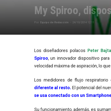
My Spiroo, disposi
Por
Equipo de Redacción
-
24/10/2014 12:11
Los diseñadores polacos
Peter Bajt
Spiroo
, un innovador dispositivo para
velocidad máxima de aspiración, lo que
Los medidores de flujo respiratori
diferente al resto.
El potencial del nu
se usa conectado con un Smartphone
Su funcionamiento, además, es sumame