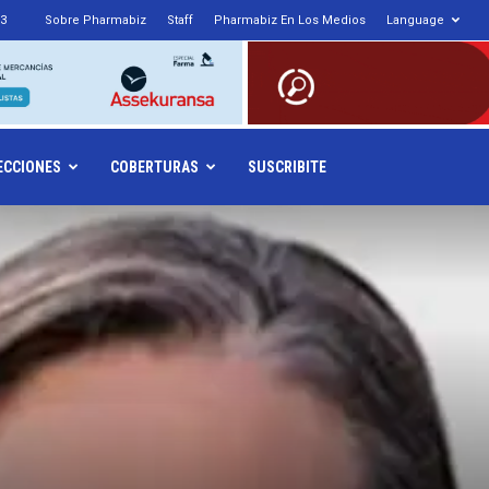
53
Sobre Pharmabiz
Staff
Pharmabiz En Los Medios
Language
armabiz.NET
ECCIONES
COBERTURAS
SUSCRIBITE