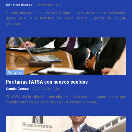
Christian Atance
-
29/05/2026 15:00
Durante una audiencia en Casa Rosada con el presidente de la Nación,
Javier Milei, y el ministro de Salud, Mario Lugones, la CAEME
oficializó...
Paritarias
Paritarias FATSA con nuevos sueldos
Camila Gomez
-
22/04/2026 14:30
El INDEC dio la inflación más alta del año la semana pasada y al toque
los laboratorios y el sindicato FATSA salieron a cerrar...