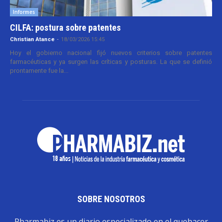
Informes
CILFA: postura sobre patentes
Christian Atance
-
18/03/2026 15:45
Hoy el gobierno nacional fijó nuevos criterios sobre patentes
farmacéuticas y ya surgen las críticas y posturas. La que se definió
prontamente fue la...
SOBRE NOSOTROS
Pharmabiz es un diario especializado en el quehacer