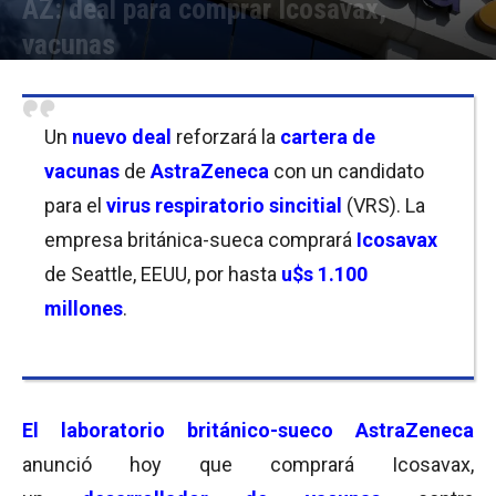
AZ: deal para comprar Icosavax,
vacunas
Por
Joseph Foley
-
12/12/2023 07:45
Un
nuevo deal
reforzará la
cartera de
vacunas
de
AstraZeneca
con un candidato
para el
virus respiratorio sincitial
(VRS). La
empresa británica-sueca comprará
Icosavax
de Seattle, EEUU, por hasta
u$s 1.100
millones
.
El laboratorio británico-sueco
AstraZeneca
anunció hoy que comprará Icosavax,