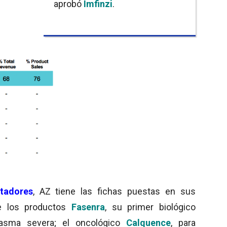
aprobó
Imfinzi
.
ntadores
, AZ tiene las fichas puestas en sus
de los productos
Fasenra
, su primer biológico
el asma severa; el oncológico
Calquence
, para